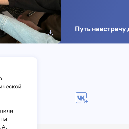
Путь навстречу 
о
тической
упили
нты
.А.