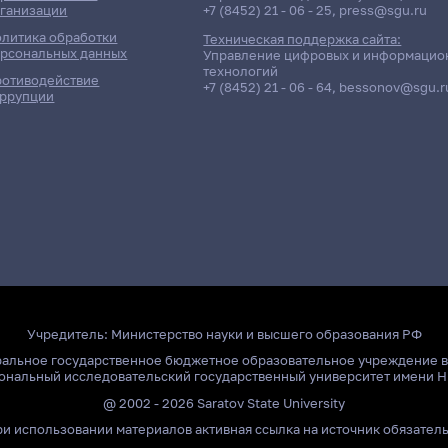
ганизации
+7 (8452) 21 - 06 - 25
,
press@sgu.ru
литика обработки
Техническая поддержка сайта:
рсональных данных
Управление цифровых и информацио
технологий
отиводействие
+7 (8452) 21 - 06 - 64
,
bessonov@sgu.r
ррупции
Учредитель:
Министерство науки и высшего образования РФ
ральное государственное бюджетное образовательное учреждение 
ональный исследовательский государственный университет имени Н
@ 2002 - 2026 Saratov State University
и использовании материалов активная ссылка на источник обязател