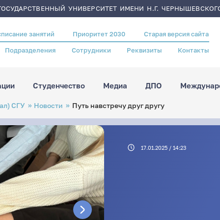
ОСУДАРСТВЕННЫЙ УНИВЕРСИТЕТ ИМЕНИ Н.Г. ЧЕРНЫШЕВСКОГ
списание занятий
Приоритет 2030
Старая версия сайта
Подразделения
Сотрудники
Реквизиты
Контакты
ации
Студенчество
Медиа
ДПО
Междунаро
ал) СГУ
Новости
Путь навстречу друг другу
17.01.2025 / 14:23