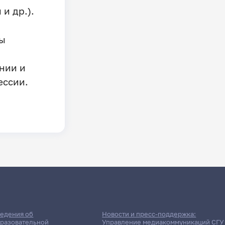
и др.).
ы
нии и
ессии.
едения об
Новости и пресс-поддержка:
разовательной
Управление медиакоммуникаций СГУ