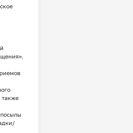
еское
ой
бщения».
приемов
вого
 также
 посылы
адки/