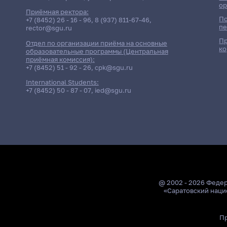
ор
Приёмная ректора:
По
+7 (8452) 26 - 16 - 96
,
8 (937) 811-67-46
,
пе
rector@sgu.ru
Пр
Отдел по организации приёма на основные
ко
образовательные программы (Центральная
приёмная комиссия):
+7 (8452) 51 - 92 - 26
,
cpk@sgu.ru
International Students:
+7 (8452) 50 - 87 - 07
,
ied@sgu.ru
@ 2002 - 2026 Феде
«Саратовский наци
Пр