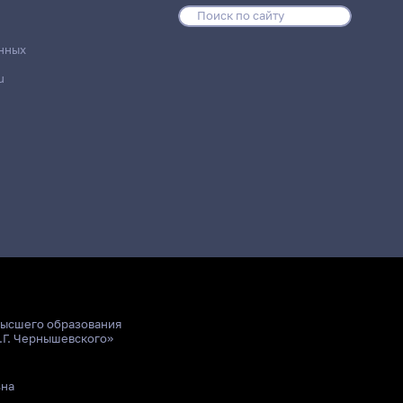
нных
u
высшего образования
.Г. Чернышевского»
ьна