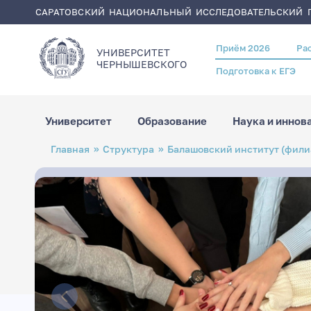
САРАТОВСКИЙ НАЦИОНАЛЬНЫЙ ИССЛЕДОВАТЕЛЬСКИЙ Г
Приём 2026
Ра
Header
УНИВЕРСИТЕТ
menu
ЧЕРНЫШЕВСКОГO
Подготовка к ЕГЭ
Университет
Образование
Наука и иннов
Перейти
Строка
Главная
Структура
Балашовский институт (фили
к
навигации
основному
содержанию