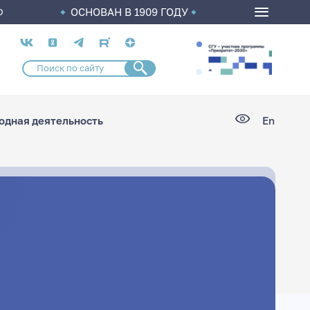
ОСНОВАН В 1909 ГОДУ
О
Социальные
сети
дная деятельность
En