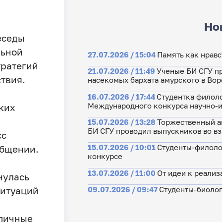
Но
еседы
льной
27.07.2026 / 15:04
Память как нрав
тратегий
21.07.2026 / 11:49
Ученые БИ СГУ п
твия.
насекомых бархата амурского в Во
16.07.2026 / 17:44
Студентка филоло
Международного конкурса научно-и
ких
15.07.2026 / 13:28
Торжественный ак
БИ СГУ проводил выпускников во в
сс
15.07.2026 / 10:01
Студенты-филоло
общении.
конкурсе
13.07.2026 / 11:00
От идеи к реализ
нулась
09.07.2026 / 09:47
Студенты-биолог
ситуаций
ипичные