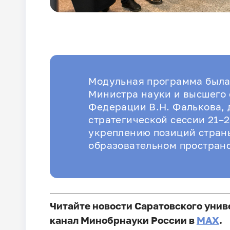
Модульная программа была
Министра науки и высшего
Федерации В.Н. Фалькова, 
стратегической сессии 21–
укреплению позиций стран
образовательном простран
Читайте новости Саратовского унив
канал Минобрнауки России в
MAX
.