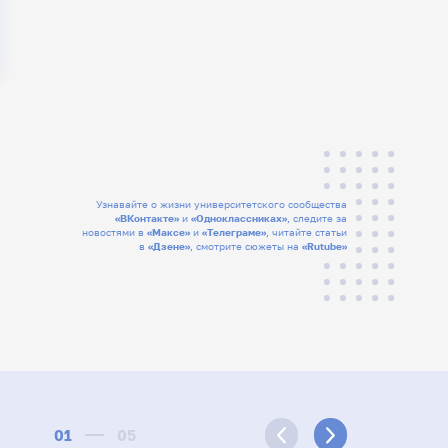
Узнавайте о жизни университетского сообщества
«ВКонтакте»
и
«Одноклассниках»
, следите за
новостями в
«Максе»
и
«Телеграме»
, читайте статьи
в
«Дзене»
, смотрите сюжеты на
«Rutube»
01
05