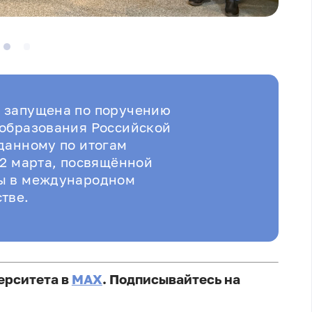
 запущена по поручению
 образования Российской
данному по итогам
22 марта, посвящённой
ы в международном
стве.
ерситета в
MAX
. Подписывайтесь на