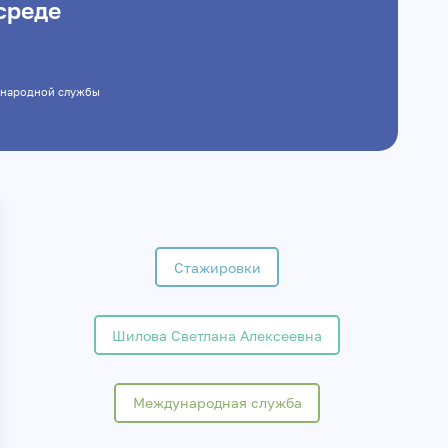
среде
еждународной службы
Стажировки
Шилова Светлана Алексеевна
Международная служба