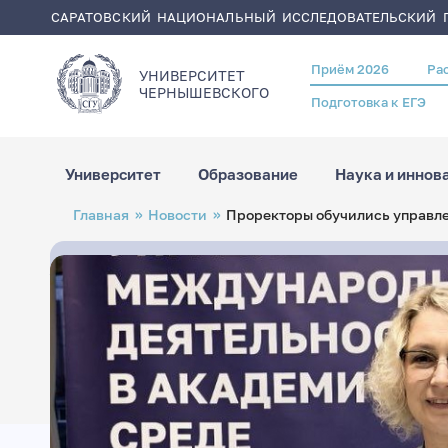
САРАТОВСКИЙ НАЦИОНАЛЬНЫЙ ИССЛЕДОВАТЕЛЬСКИЙ Г
Приём 2026
Ра
Header
УНИВЕРСИТЕТ
menu
ЧЕРНЫШЕВСКОГO
Подготовка к ЕГЭ
Университет
Образование
Наука и иннов
Перейти
Строка
Главная
Новости
Проректоры обучились управл
к
навигации
основному
содержанию