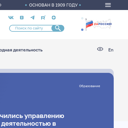
ОСНОВАН В 1909 ГОДУ
О
Социальные
сети
дная деятельность
En
Образование
чились управлению
деятельностью в