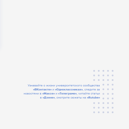
Узнавайте о жизни университетского сообщества
«ВКонтакте»
и
«Одноклассниках»
, следите за
новостями в
«Максе»
и
«Телеграме»
, читайте статьи
в
«Дзене»
, смотрите сюжеты на
«Rutube»