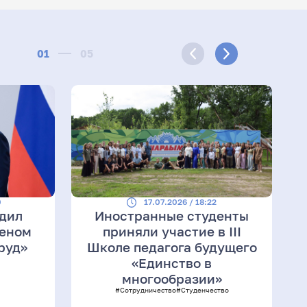
01
05
0
17.07.2026 / 18:22
адил
Иностранные студенты
деном
приняли участие в III
руд»
Школе педагога будущего
«Единство в
многообразии»
#Сотрудничество
#Студенчество