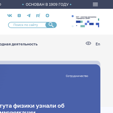
ОСНОВАН В 1909 ГОДУ
О
Социальные
сети
дная деятельность
En
Сотрудничество
тута физики узнали об
оммуникации