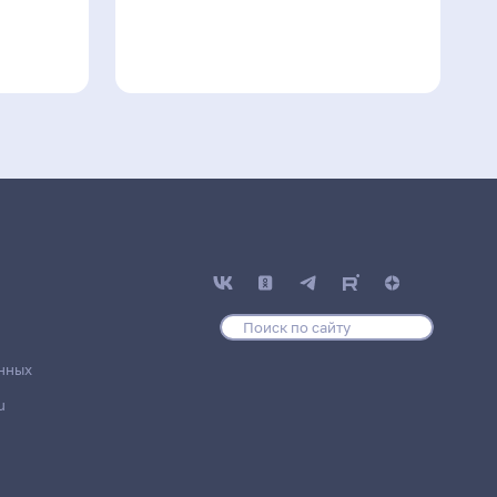
нных
u