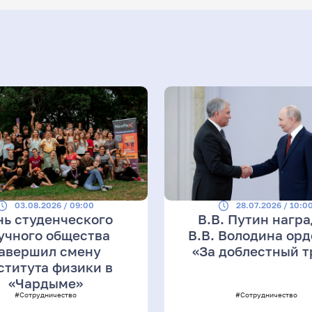
03.08.2026 / 09:00
28.07.2026 / 10:0
нь студенческого
В.В. Путин нагр
учного общества
В.В. Володина ор
авершил смену
«За доблестный т
ститута физики в
«Чардыме»
#Сотрудничество
#Сотрудничество