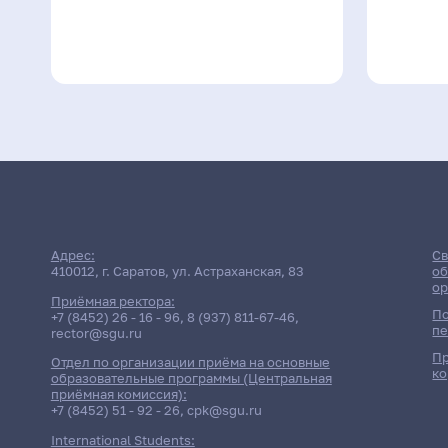
Адрес:
Св
410012, г. Саратов, ул. Астраханская, 83
об
ор
Приёмная ректора:
По
+7 (8452) 26 - 16 - 96
,
8 (937) 811-67-46
,
пе
rector@sgu.ru
Пр
Отдел по организации приёма на основные
ко
образовательные программы (Центральная
приёмная комиссия):
+7 (8452) 51 - 92 - 26
,
cpk@sgu.ru
International Students: