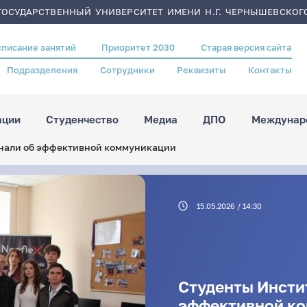
ОСУДАРСТВЕННЫЙ УНИВЕРСИТЕТ ИМЕНИ Н.Г. ЧЕРНЫШЕВСКОГ
списание занятий
Приоритет 2030
Старая версия сайта
Подразделения
Сотрудники
Реквизиты
Контакты
ации
Студенчество
Медиа
ДПО
Междунаро
знали об эффективной коммуникации
15.05.2026 / 14:30
Студенты Инсти
эффективной к