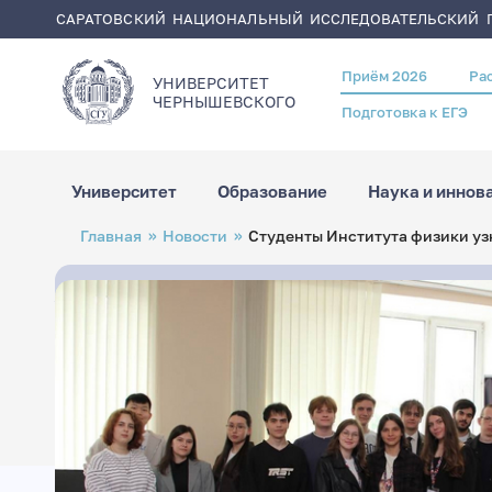
САРАТОВСКИЙ НАЦИОНАЛЬНЫЙ ИССЛЕДОВАТЕЛЬСКИЙ Г
Приём 2026
Ра
Header
УНИВЕРСИТЕТ
menu
ЧЕРНЫШЕВСКОГO
Подготовка к ЕГЭ
Университет
Образование
Наука и иннов
Перейти
Строка
Главная
Новости
Студенты Института физики у
к
навигации
основному
содержанию