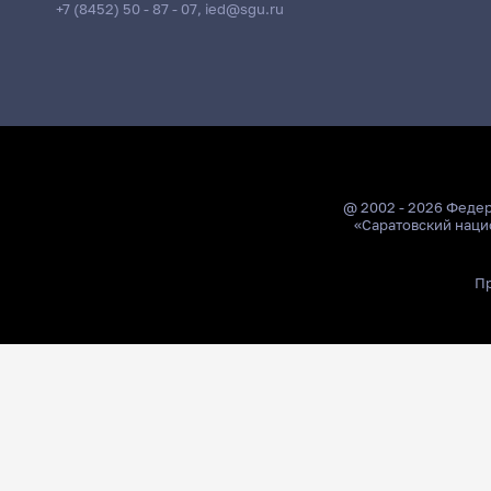
+7 (8452) 50 - 87 - 07
,
ied@sgu.ru
@ 2002 - 2026 Феде
«Саратовский наци
Пр