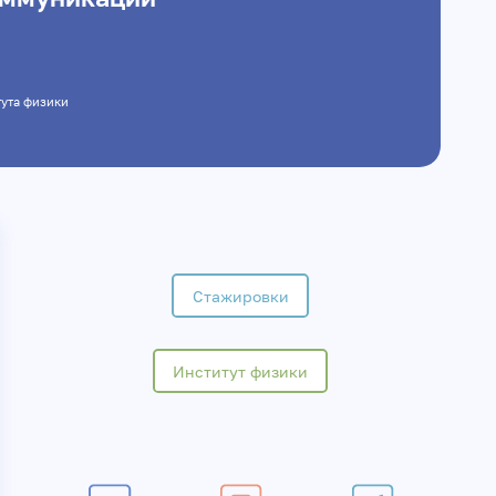
титута физики
Стажировки
Институт физики