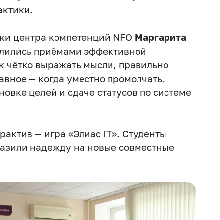
актики.
ики центра компетенций NFO
Маргарита
лились приёмами эффективной
к чётко выражать мысли, правильно
авное — когда уместно промолчать.
овке целей и сдаче статусов по системе
актив — игра «Элиас IT». Студенты
разили надежду на новые совместные