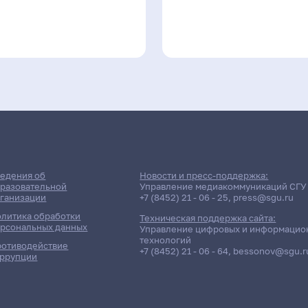
едения об
Новости и пресс-поддержка:
разовательной
Управление медиакоммуникаций СГУ
ганизации
+7 (8452) 21 - 06 - 25
,
press@sgu.ru
литика обработки
Техническая поддержка сайта:
рсональных данных
Управление цифровых и информацио
технологий
отиводействие
+7 (8452) 21 - 06 - 64
,
bessonov@sgu.r
ррупции