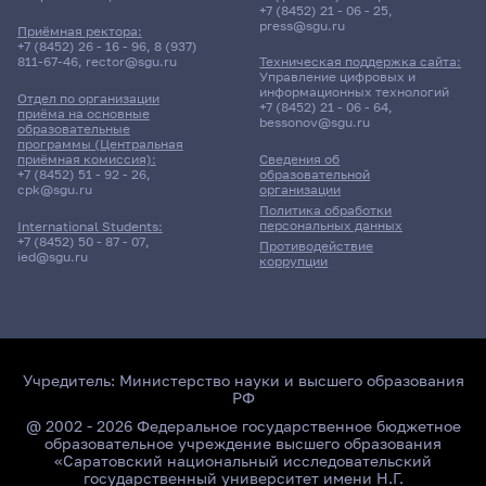
+7 (8452) 21 - 06 - 25
,
press@sgu.ru
Приёмная ректора:
+7 (8452) 26 - 16 - 96
,
8 (937)
811-67-46
,
rector@sgu.ru
Техническая поддержка сайта:
Поиск по ключевым словам
Управление цифровых и
информационных технологий
Отдел по организации
+7 (8452) 21 - 06 - 64
,
приёма на основные
bessonov@sgu.ru
образовательные
программы (Центральная
приёмная комиссия):
Сведения об
+7 (8452) 51 - 92 - 26
,
образовательной
Главные
cpk@sgu.ru
организации
новости
Политика обработки
персональных данных
International Students:
+7 (8452) 50 - 87 - 07
,
Противодействие
ied@sgu.ru
коррупции
Учредитель:
Министерство науки и высшего образования
РФ
@ 2002 - 2026 Федеральное государственное бюджетное
образовательное учреждение высшего образования
«Саратовский национальный исследовательский
государственный университет имени Н.Г.