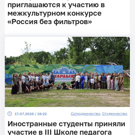
приглашаются к участию в
межкультурном конкурсе
«Россия без фильтров»
Главные
новости
Сотрудничество
,
Студенчество
17.07.2026 / 18:22
Иностранные студенты приняли
участие в III Школе педагога