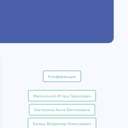
Конференции
Малинский Игорь Герикович
Шаталина Анна Васильевна
Балаш Владимир Алексеевич