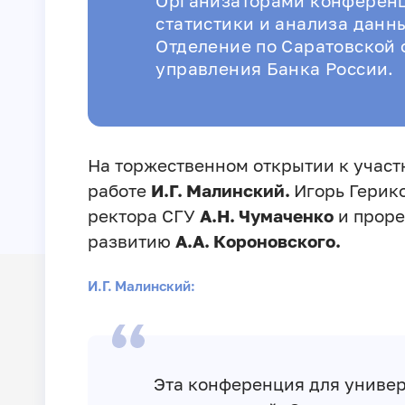
Организаторами конференц
статистики и анализа дан
Отделение по Саратовской 
управления Банка России.
На торжественном открытии к участ
работе
И.Г. Малинский.
Игорь Герик
ректора СГУ
А.Н. Чумаченко
и проре
развитию
А.А. Короновского.
И.Г. Малинский:
Эта конференция для универ