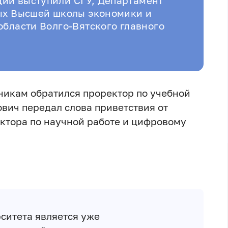
ии выступили СГУ, Департамент
ных Высшей школы экономики и
области Волго-Вятского главного
никам обратился проректор по учебной
ович передал слова приветствия от
ктора по научной работе и цифровому
ситета является уже