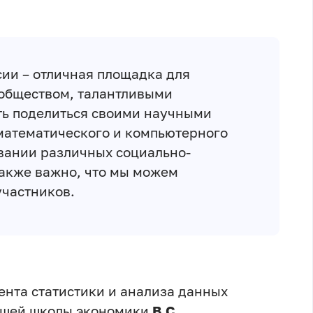
ии – отличная площадка для
обществом, талантливыми
ть поделиться своими научными
математического и компьютерного
вании различных социально-
акже важно, что мы можем
участников.
нта статистики и анализа данных
сшей школы экономики
В.С.