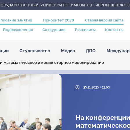
ОСУДАРСТВЕННЫЙ УНИВЕРСИТЕТ ИМЕНИ Н.Г. ЧЕРНЫШЕВСКОГ
списание занятий
Приоритет 2030
Старая версия сайта
Подразделения
Сотрудники
Реквизиты
Контакты
ации
Студенчество
Медиа
ДПО
Междунаро
ли математическое и компьютерное моделирование
25.11.2025 / 12:03
На конференции
математическое