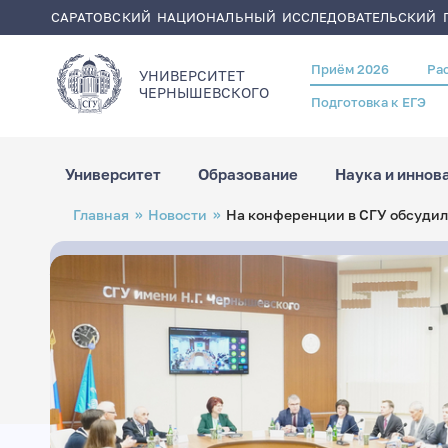
САРАТОВСКИЙ НАЦИОНАЛЬНЫЙ ИССЛЕДОВАТЕЛЬСКИЙ Г
Приём 2026
Ра
Header
УНИВЕРСИТЕТ
menu
ЧЕРНЫШЕВСКОГO
Подготовка к ЕГЭ
Университет
Образование
Наука и иннов
Перейти
Строка
Главная
Новости
На конференции в СГУ обсуди
к
навигации
основному
содержанию