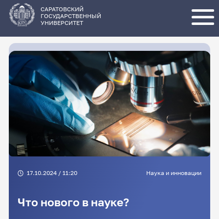
Перейти
к
основному
САРАТОВСКИЙ
содержанию
ГОСУДАРСТВЕННЫЙ
УНИВЕРСИТЕТ
17.10.2024 / 11:20
Наука и инновации
Что нового в науке?