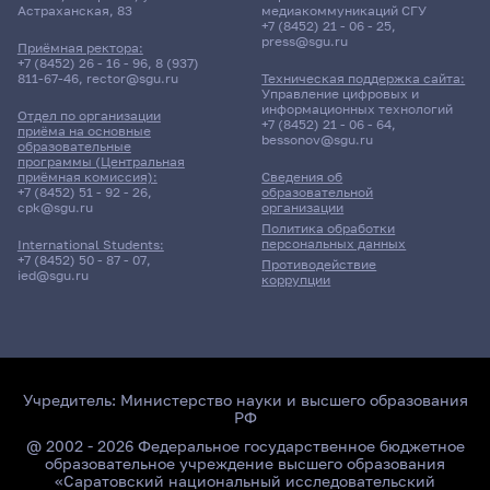
Астраханская, 83
медиакоммуникаций СГУ
+7 (8452) 21 - 06 - 25
,
press@sgu.ru
Приёмная ректора:
+7 (8452) 26 - 16 - 96
,
8 (937)
811-67-46
,
rector@sgu.ru
Техническая поддержка сайта:
Управление цифровых и
информационных технологий
Отдел по организации
+7 (8452) 21 - 06 - 64
,
приёма на основные
bessonov@sgu.ru
образовательные
программы (Центральная
приёмная комиссия):
Сведения об
+7 (8452) 51 - 92 - 26
,
образовательной
cpk@sgu.ru
организации
Политика обработки
персональных данных
International Students:
+7 (8452) 50 - 87 - 07
,
Противодействие
ied@sgu.ru
коррупции
Учредитель:
Министерство науки и высшего образования
РФ
@ 2002 - 2026 Федеральное государственное бюджетное
образовательное учреждение высшего образования
«Саратовский национальный исследовательский