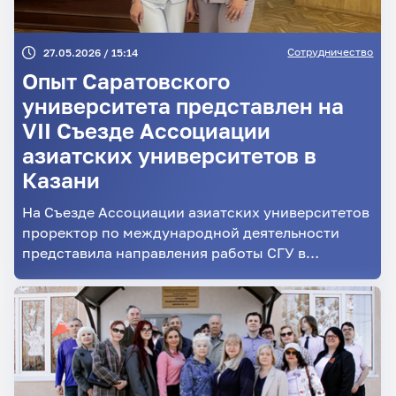
Сотрудничество
27.05.2026 / 15:14
Опыт Саратовского
университета представлен на
VII Съезде Ассоциации
азиатских университетов в
Казани
На Съезде Ассоциации азиатских университетов
проректор по международной деятельности
представила направления работы СГУ в
контексте азиатского партнёрства