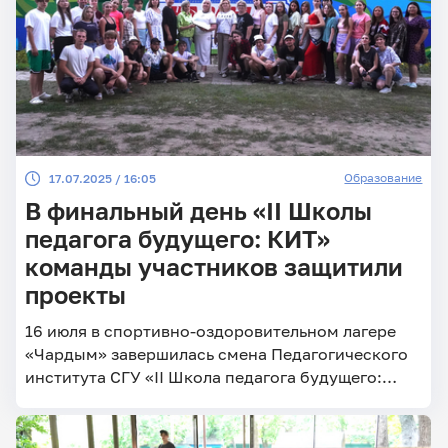
Образование
17.07.2025 / 16:05
В финальный день «II Школы
педагога будущего: КИТ»
команды участников защитили
проекты
16 июля в спортивно-оздоровительном лагере
«Чардым» завершилась смена Педагогического
института СГУ «II Школа педагога будущего:
КИТ» (коммуникации, инновации, технологии)