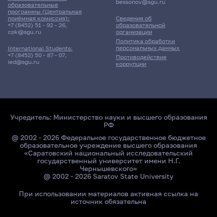
bessonov@sgu.ru
образовательные
программы (Центральная
приёмная комиссия):
Сведения об
+7 (8452) 51 - 92 - 26
,
образовательной
Главные
cpk@sgu.ru
организации
новости
Политика обработки
персональных данных
International Students:
+7 (8452) 50 - 87 - 07
,
Противодействие
ied@sgu.ru
коррупции
Учредитель:
Министерство науки и высшего образования
РФ
@ 2002 - 2026 Федеральное государственное бюджетное
образовательное учреждение высшего образования
«Саратовский национальный исследовательский
государственный университет имени Н.Г.
Чернышевского»
@ 2002 - 2026 Saratov State University
При использовании материалов активная ссылка на
источник обязательна