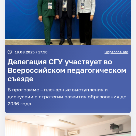
Образование
19.08.2025 / 17:30
Делегация СГУ участвует во
Всероссийском педагогическом
съезде
В программе – пленарные выступления и
дискуссии о стратегии развития образования до
2036 года