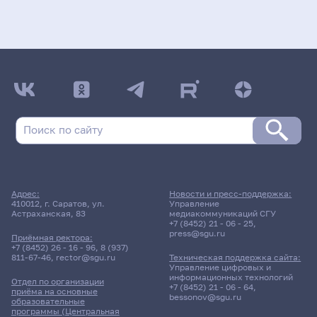
Адрес:
Новости и пресс-поддержка:
410012, г. Саратов, ул.
Управление
Астраханская, 83
медиакоммуникаций СГУ
+7 (8452) 21 - 06 - 25
,
press@sgu.ru
Приёмная ректора:
+7 (8452) 26 - 16 - 96
,
8 (937)
811-67-46
,
rector@sgu.ru
Техническая поддержка сайта:
Управление цифровых и
информационных технологий
Отдел по организации
+7 (8452) 21 - 06 - 64
,
приёма на основные
bessonov@sgu.ru
образовательные
программы (Центральная