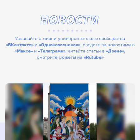
НОВОСТИ
Узнавайте о жизни университетского сообщества
«ВКонтакте»
и
«Одноклассниках»
, следите за новостями в
«Максе»
и
«Телеграме»
, читайте статьи в
«Дзене»
,
смотрите сюжеты на
«Rutube»