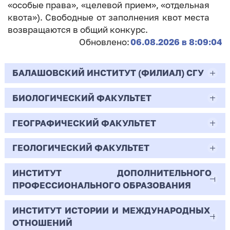
«особые права», «целевой прием», «отдельная
квота»). Свободные от заполнения квот места
возвращаются в общий конкурс.
Обновлено:
06.08.2026 в 8:09:04
БАЛАШОВСКИЙ ИНСТИТУТ (ФИЛИАЛ) СГУ
БИОЛОГИЧЕСКИЙ ФАКУЛЬТЕТ
44.03.02
Психолого-педагогическое образование
ГЕОГРАФИЧЕСКИЙ ФАКУЛЬТЕТ
06.03.01
Очная | Бакалавр
Биология
ГЕОЛОГИЧЕСКИЙ ФАКУЛЬТЕТ
05.03.02
Всего бюджетных мест - 10
Очная | Бакалавр
География
ИНСТИТУТ ДОПОЛНИТЕЛЬНОГО
05.03.01
ПРОФЕССИОНАЛЬНОГО ОБРАЗОВАНИЯ
Всего бюджетных мест - 50
Бюджет/
Профиль: Практическая
Очная | Бакалавр
Геология
Общие места
психология образования
ИНСТИТУТ ИСТОРИИ И МЕЖДУНАРОДНЫХ
38.03.02
Всего бюджетных мест - 15
Бюджет/Общие места
Очная | Бакалавр
ОТНОШЕНИЙ
8