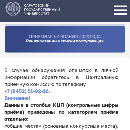
Перейти
к
основному
САРАТОВСКИЙ
содержанию
ГОСУДАРСТВЕННЫЙ
УНИВЕРСИТЕТ
ПРИЕМНАЯ КАМПАНИЯ 2026 ГОДА
Ранжированные списки поступающих
В случае обнаружения опечаток в личной
информации обратитесь в Центральную
приемную комиссию по телефону
+7 (8452) 51-92-26.
Внимание!
Данные в столбце КЦП (контрольные цифры
приёма) приведены по категориям приёма
отдельно:
«общие места» (основные конкурсные места),