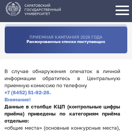
Перейти
к
основному
САРАТОВСКИЙ
содержанию
ГОСУДАРСТВЕННЫЙ
УНИВЕРСИТЕТ
ПРИЕМНАЯ КАМПАНИЯ 2026 ГОДА
Ранжированные списки поступающих
В случае обнаружения опечаток в личной
информации обратитесь в Центральную
приемную комиссию по телефону
+7 (8452) 51-92-26.
Внимание!
Данные в столбце КЦП (контрольные цифры
приёма) приведены по категориям приёма
отдельно:
«общие места» (основные конкурсные места),