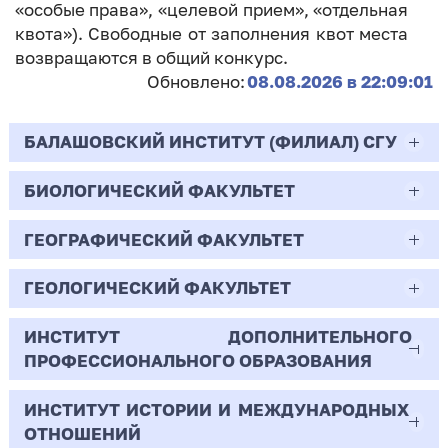
«особые права», «целевой прием», «отдельная
квота»). Свободные от заполнения квот места
возвращаются в общий конкурс.
Обновлено:
08.08.2026 в 22:09:01
БАЛАШОВСКИЙ ИНСТИТУТ (ФИЛИАЛ) СГУ
БИОЛОГИЧЕСКИЙ ФАКУЛЬТЕТ
44.03.02
Психолого-педагогическое образование
ГЕОГРАФИЧЕСКИЙ ФАКУЛЬТЕТ
06.03.01
Очная | Бакалавр
Биология
ГЕОЛОГИЧЕСКИЙ ФАКУЛЬТЕТ
05.03.02
Всего бюджетных мест - 10
Очная | Бакалавр
География
ИНСТИТУТ ДОПОЛНИТЕЛЬНОГО
05.03.01
ПРОФЕССИОНАЛЬНОГО ОБРАЗОВАНИЯ
Всего бюджетных мест - 50
Бюджет/
Профиль: Практическая
Очная | Бакалавр
Геология
Общие места
психология образования
ИНСТИТУТ ИСТОРИИ И МЕЖДУНАРОДНЫХ
38.03.02
Всего бюджетных мест - 15
Бюджет/Общие места
Очная | Бакалавр
ОТНОШЕНИЙ
8