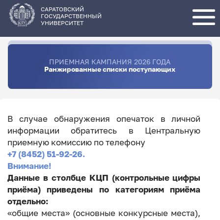
Перейти
к
основному
САРАТОВСКИЙ
содержанию
ГОСУДАРСТВЕННЫЙ
УНИВЕРСИТЕТ
ПРИЕМНАЯ КАМПАНИЯ 2026 ГОДА
Ранжированные списки поступающих
В случае обнаружения опечаток в личной
информации обратитесь в Центральную
приемную комиссию по телефону
+7 (8452) 51-92-26.
Внимание!
Данные в столбце КЦП (контрольные цифры
приёма) приведены по категориям приёма
отдельно:
«общие места» (основные конкурсные места),