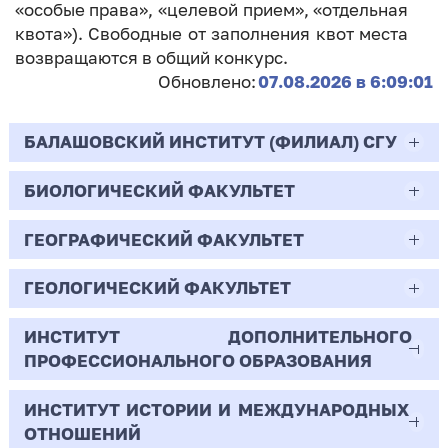
«особые права», «целевой прием», «отдельная
квота»). Свободные от заполнения квот места
возвращаются в общий конкурс.
Обновлено:
07.08.2026 в 6:09:01
БАЛАШОВСКИЙ ИНСТИТУТ (ФИЛИАЛ) СГУ
БИОЛОГИЧЕСКИЙ ФАКУЛЬТЕТ
44.03.02
Психолого-педагогическое образование
ГЕОГРАФИЧЕСКИЙ ФАКУЛЬТЕТ
06.03.01
Очная | Бакалавр
Биология
ГЕОЛОГИЧЕСКИЙ ФАКУЛЬТЕТ
05.03.02
Всего бюджетных мест - 10
Очная | Бакалавр
География
ИНСТИТУТ ДОПОЛНИТЕЛЬНОГО
05.03.01
ПРОФЕССИОНАЛЬНОГО ОБРАЗОВАНИЯ
Всего бюджетных мест - 50
Бюджет/
Профиль: Практическая
Очная | Бакалавр
Геология
Общие места
психология образования
ИНСТИТУТ ИСТОРИИ И МЕЖДУНАРОДНЫХ
38.03.02
Всего бюджетных мест - 15
Бюджет/Общие места
Очная | Бакалавр
ОТНОШЕНИЙ
8