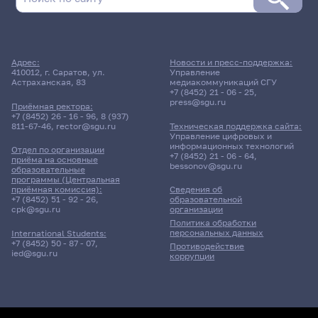
Адрес:
Новости и пресс-поддержка:
410012, г. Саратов, ул.
Управление
Астраханская, 83
медиакоммуникаций СГУ
+7 (8452) 21 - 06 - 25
,
press@sgu.ru
Приёмная ректора:
+7 (8452) 26 - 16 - 96
,
8 (937)
811-67-46
,
rector@sgu.ru
Техническая поддержка сайта:
Управление цифровых и
информационных технологий
Отдел по организации
+7 (8452) 21 - 06 - 64
,
приёма на основные
bessonov@sgu.ru
образовательные
программы (Центральная
приёмная комиссия):
Сведения об
+7 (8452) 51 - 92 - 26
,
образовательной
cpk@sgu.ru
организации
Политика обработки
персональных данных
International Students:
+7 (8452) 50 - 87 - 07
,
Противодействие
ied@sgu.ru
коррупции