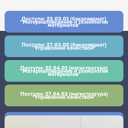
Поступи: 22.03.01 (бакалавриат)
"Материаловедение и технологии
материалов"
Поступи: 27.03.02 (бакалавриат)
"Управление качеством"
Поступи: 22.04.01 (магистратура)
"Материаловедение и технологии
материалов"
Поступи: 27.04.02 (магистратура)
"Управление качеством"