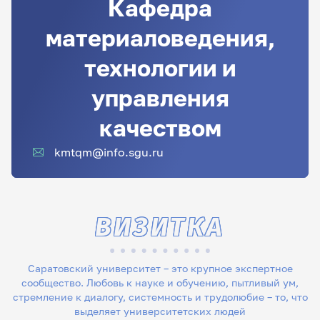
Кафедра
материаловедения,
технологии и
управления
качеством
kmtqm@info.sgu.ru
ВИЗИТКА
Саратовский университет – это крупное экспертное
сообщество. Любовь к науке и обучению, пытливый ум,
стремление к диалогу, системность и трудолюбие – то, что
выделяет университетских людей