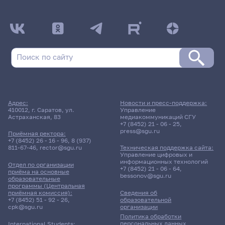
Адрес:
Новости и пресс-поддержка:
410012, г. Саратов, ул.
Управление
Астраханская, 83
медиакоммуникаций СГУ
+7 (8452) 21 - 06 - 25
,
press@sgu.ru
Приёмная ректора:
+7 (8452) 26 - 16 - 96
,
8 (937)
811-67-46
,
rector@sgu.ru
Техническая поддержка сайта:
Управление цифровых и
информационных технологий
Отдел по организации
+7 (8452) 21 - 06 - 64
,
приёма на основные
bessonov@sgu.ru
образовательные
программы (Центральная
приёмная комиссия):
Сведения об
+7 (8452) 51 - 92 - 26
,
образовательной
cpk@sgu.ru
организации
Политика обработки
персональных данных
International Students: