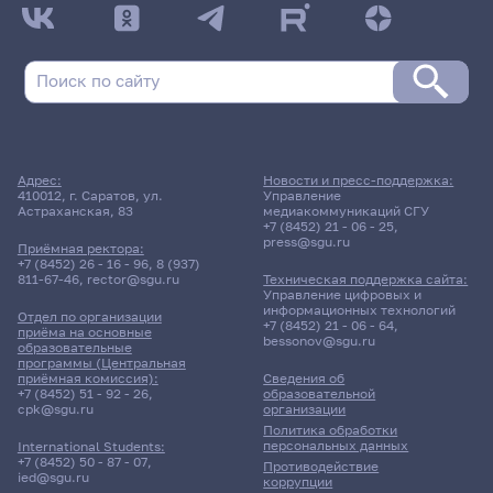
Адрес:
Новости и пресс-поддержка:
410012, г. Саратов, ул.
Управление
Астраханская, 83
медиакоммуникаций СГУ
+7 (8452) 21 - 06 - 25
,
press@sgu.ru
Приёмная ректора:
+7 (8452) 26 - 16 - 96
,
8 (937)
811-67-46
,
rector@sgu.ru
Техническая поддержка сайта:
Управление цифровых и
информационных технологий
Отдел по организации
+7 (8452) 21 - 06 - 64
,
приёма на основные
bessonov@sgu.ru
образовательные
программы (Центральная
приёмная комиссия):
Сведения об
+7 (8452) 51 - 92 - 26
,
образовательной
cpk@sgu.ru
организации
Политика обработки
персональных данных
International Students:
+7 (8452) 50 - 87 - 07
,
Противодействие
ied@sgu.ru
коррупции