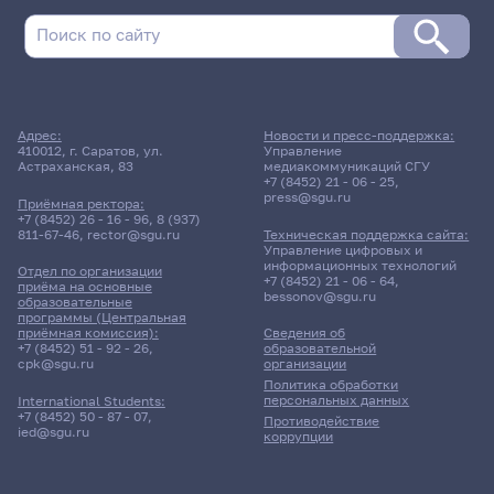
Адрес:
Новости и пресс-поддержка:
410012, г. Саратов, ул.
Управление
Астраханская, 83
медиакоммуникаций СГУ
+7 (8452) 21 - 06 - 25
,
press@sgu.ru
Приёмная ректора:
+7 (8452) 26 - 16 - 96
,
8 (937)
811-67-46
,
rector@sgu.ru
Техническая поддержка сайта:
Управление цифровых и
информационных технологий
Отдел по организации
+7 (8452) 21 - 06 - 64
,
приёма на основные
bessonov@sgu.ru
образовательные
программы (Центральная
приёмная комиссия):
Сведения об
+7 (8452) 51 - 92 - 26
,
образовательной
cpk@sgu.ru
организации
Политика обработки
персональных данных
International Students:
+7 (8452) 50 - 87 - 07
,
Противодействие
ied@sgu.ru
коррупции