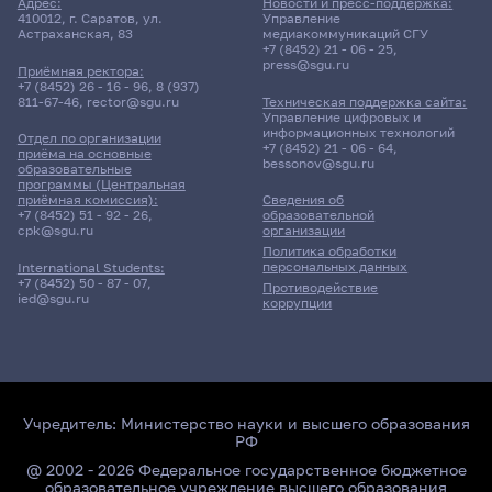
Адрес:
Новости и пресс-поддержка:
410012, г. Саратов, ул.
Управление
Астраханская, 83
медиакоммуникаций СГУ
+7 (8452) 21 - 06 - 25
,
press@sgu.ru
Приёмная ректора:
+7 (8452) 26 - 16 - 96
,
8 (937)
811-67-46
,
rector@sgu.ru
Техническая поддержка сайта:
Управление цифровых и
информационных технологий
Отдел по организации
+7 (8452) 21 - 06 - 64
,
приёма на основные
bessonov@sgu.ru
образовательные
программы (Центральная
приёмная комиссия):
Сведения об
+7 (8452) 51 - 92 - 26
,
образовательной
cpk@sgu.ru
организации
Политика обработки
персональных данных
International Students:
+7 (8452) 50 - 87 - 07
,
Противодействие
ied@sgu.ru
коррупции
Учредитель:
Министерство науки и высшего образования
РФ
@ 2002 - 2026 Федеральное государственное бюджетное
образовательное учреждение высшего образования