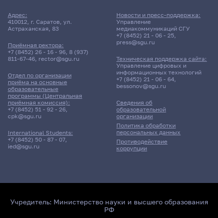
Адрес:
Новости и пресс-поддержка:
410012, г. Саратов, ул.
Управление
Астраханская, 83
медиакоммуникаций СГУ
+7 (8452) 21 - 06 - 25
,
press@sgu.ru
Приёмная ректора:
+7 (8452) 26 - 16 - 96
,
8 (937)
811-67-46
,
rector@sgu.ru
Техническая поддержка сайта:
Управление цифровых и
информационных технологий
Отдел по организации
+7 (8452) 21 - 06 - 64
,
приёма на основные
bessonov@sgu.ru
образовательные
программы (Центральная
приёмная комиссия):
Сведения об
+7 (8452) 51 - 92 - 26
,
образовательной
cpk@sgu.ru
организации
Политика обработки
персональных данных
International Students:
+7 (8452) 50 - 87 - 07
,
Противодействие
ied@sgu.ru
коррупции
Учредитель:
Министерство науки и высшего образования
РФ