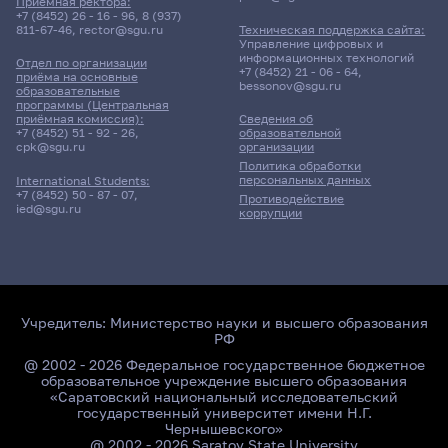
Приёмная ректора:
+7 (8452) 26 - 16 - 96
,
8 (937)
811-67-46
,
rector@sgu.ru
Техническая поддержка сайта:
Управление цифровых и
информационных технологий
Отдел по организации
+7 (8452) 21 - 06 - 64
,
приёма на основные
bessonov@sgu.ru
образовательные
программы (Центральная
приёмная комиссия):
Сведения об
+7 (8452) 51 - 92 - 26
,
образовательной
cpk@sgu.ru
организации
Политика обработки
персональных данных
International Students:
+7 (8452) 50 - 87 - 07
,
Противодействие
ied@sgu.ru
коррупции
Учредитель:
Министерство науки и высшего образования
РФ
@ 2002 - 2026 Федеральное государственное бюджетное
образовательное учреждение высшего образования
«Саратовский национальный исследовательский
государственный университет имени Н.Г.
Чернышевского»
@ 2002 - 2026 Saratov State University