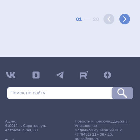
01
20
Адрес:
Новости и пресс-поддержка:
410012, г. Саратов, ул.
Управление
Астраханская, 83
медиакоммуникаций СГУ
+7 (8452) 21 - 06 - 25
,
press@sgu.ru