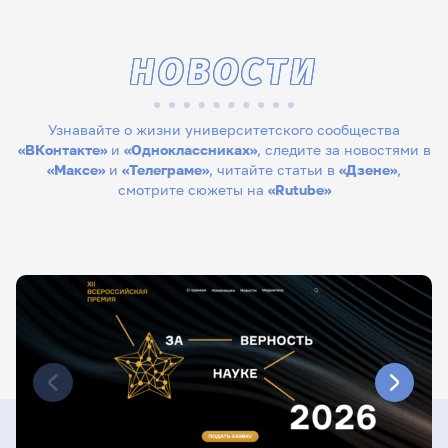
НОВОСТИ
Узнавайте о жизни университетского сообщества
«ВКонтакте»
и
«Одноклассниках»
, следите за новостями в
«Максе»
и
«Телеграме»
, читайте статьи в
«Дзене»
,
смотрите сюжеты на
«Rutube»