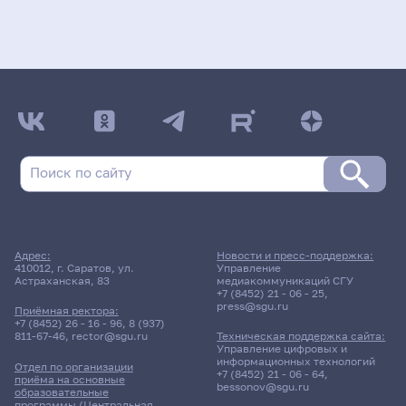
Адрес:
Новости и пресс-поддержка:
410012, г. Саратов, ул.
Управление
Астраханская, 83
медиакоммуникаций СГУ
+7 (8452) 21 - 06 - 25
,
press@sgu.ru
Приёмная ректора:
+7 (8452) 26 - 16 - 96
,
8 (937)
811-67-46
,
rector@sgu.ru
Техническая поддержка сайта:
Управление цифровых и
информационных технологий
Отдел по организации
+7 (8452) 21 - 06 - 64
,
приёма на основные
bessonov@sgu.ru
образовательные
программы (Центральная