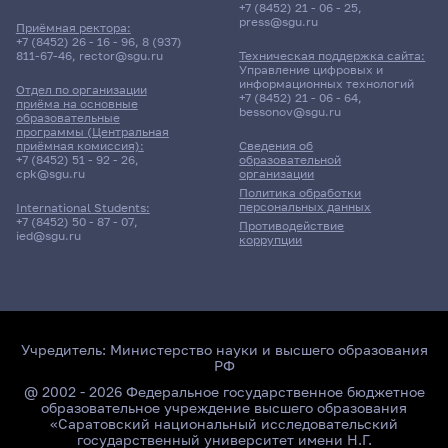
+7 (8452) 21 - 06 - 25
,
press@sgu.ru
Приёмная ректора:
+7 (8452) 26 - 16 - 96
,
8 (937)
811-67-46
,
rector@sgu.ru
Техническая поддержка сайта:
Управление цифровых и
информационных технологий
Отдел по организации
+7 (8452) 21 - 06 - 64
,
приёма на основные
bessonov@sgu.ru
образовательные
программы (Центральная
приёмная комиссия):
Сведения об
+7 (8452) 51 - 92 - 26
,
образовательной
cpk@sgu.ru
организации
Политика обработки
персональных данных
International Students:
+7 (8452) 50 - 87 - 07
,
Противодействие
ied@sgu.ru
коррупции
Учредитель:
Министерство науки и высшего образования
РФ
@ 2002 - 2026 Федеральное государственное бюджетное
образовательное учреждение высшего образования
«Саратовский национальный исследовательский
государственный университет имени Н.Г.