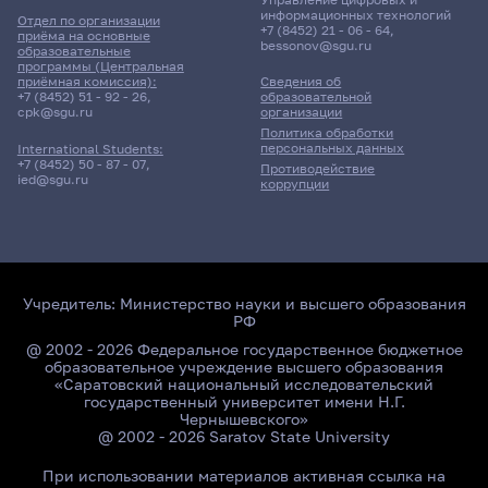
информационных технологий
Отдел по организации
+7 (8452) 21 - 06 - 64
,
приёма на основные
bessonov@sgu.ru
образовательные
программы (Центральная
приёмная комиссия):
Сведения об
+7 (8452) 51 - 92 - 26
,
образовательной
cpk@sgu.ru
организации
Политика обработки
персональных данных
International Students:
+7 (8452) 50 - 87 - 07
,
Противодействие
ied@sgu.ru
коррупции
Учредитель:
Министерство науки и высшего образования
РФ
@ 2002 - 2026 Федеральное государственное бюджетное
образовательное учреждение высшего образования
«Саратовский национальный исследовательский
государственный университет имени Н.Г.
Чернышевского»
@ 2002 - 2026 Saratov State University
При использовании материалов активная ссылка на