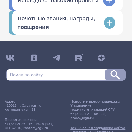
Исследовательские проекты
Почетные звания, награды,
поощрения
Адрес:
Новости и пресс-поддержка:
410012, г. Саратов, ул.
Управление
Астраханская, 83
медиакоммуникаций СГУ
+7 (8452) 21 - 06 - 25
,
press@sgu.ru
Приёмная ректора:
+7 (8452) 26 - 16 - 96
,
8 (937)
811-67-46
,
rector@sgu.ru
Техническая поддержка сайта:
Управление цифровых и