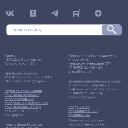
Адрес:
Новости и пресс-поддержка:
410012, г. Саратов, ул.
Управление
Астраханская, 83
медиакоммуникаций СГУ
+7 (8452) 21 - 06 - 25
,
press@sgu.ru
Приёмная ректора:
+7 (8452) 26 - 16 - 96
,
8 (937)
811-67-46
,
rector@sgu.ru
Техническая поддержка сайта:
Управление цифровых и
информационных технологий
Отдел по организации
+7 (8452) 21 - 06 - 64
,
приёма на основные
bessonov@sgu.ru
образовательные
программы (Центральная
приёмная комиссия):
Сведения об
+7 (8452) 51 - 92 - 26
,
образовательной
cpk@sgu.ru
организации
Политика обработки
персональных данных
International Students: