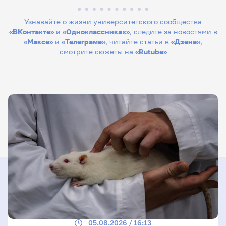
Узнавайте о жизни университетского сообщества
«ВКонтакте»
и
«Одноклассниках»
, следите за новостями в
«Максе»
и
«Телеграме»
, читайте статьи в
«Дзене»
,
смотрите сюжеты на
«Rutube»
05.08.2026 / 16:13