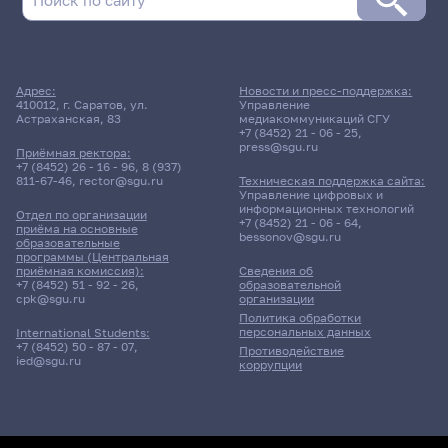
Адрес:
Новости и пресс-поддержка:
410012, г. Саратов, ул.
Управление
Астраханская, 83
медиакоммуникаций СГУ
+7 (8452) 21 - 06 - 25
,
press@sgu.ru
Приёмная ректора:
+7 (8452) 26 - 16 - 96
,
8 (937)
811-67-46
,
rector@sgu.ru
Техническая поддержка сайта:
Управление цифровых и
информационных технологий
Отдел по организации
+7 (8452) 21 - 06 - 64
,
приёма на основные
bessonov@sgu.ru
образовательные
программы (Центральная
приёмная комиссия):
Сведения об
+7 (8452) 51 - 92 - 26
,
образовательной
cpk@sgu.ru
организации
Политика обработки
персональных данных
International Students:
+7 (8452) 50 - 87 - 07
,
Противодействие
ied@sgu.ru
коррупции