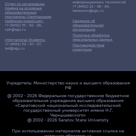
информационных технологий
Отдел по организации
+7 (8452) 21 - 06 - 64
,
приёма на основные
bessonov@sgu.ru
образовательные
программы (Центральная
приёмная комиссия):
Сведения об
+7 (8452) 51 - 92 - 26
,
образовательной
cpk@sgu.ru
организации
Политика обработки
персональных данных
International Students:
+7 (8452) 50 - 87 - 07
,
Противодействие
ied@sgu.ru
коррупции
Учредитель:
Министерство науки и высшего образования
РФ
@ 2002 - 2026 Федеральное государственное бюджетное
образовательное учреждение высшего образования
«Саратовский национальный исследовательский
государственный университет имени Н.Г.
Чернышевского»
@ 2002 - 2026 Saratov State University
При использовании материалов активная ссылка на
источник обязательна