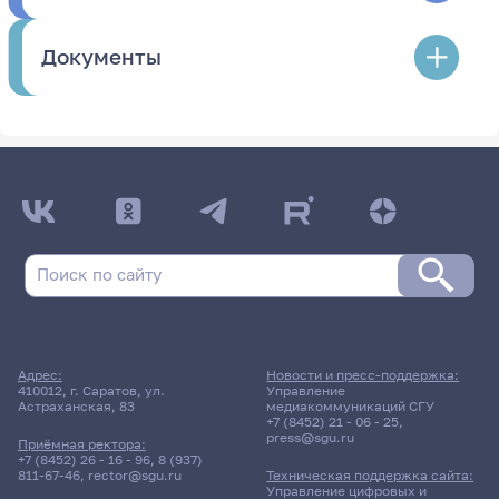
Документы
Адрес:
Новости и пресс-поддержка:
410012, г. Саратов, ул.
Управление
Астраханская, 83
медиакоммуникаций СГУ
+7 (8452) 21 - 06 - 25
,
press@sgu.ru
Приёмная ректора:
+7 (8452) 26 - 16 - 96
,
8 (937)
811-67-46
,
rector@sgu.ru
Техническая поддержка сайта:
Управление цифровых и