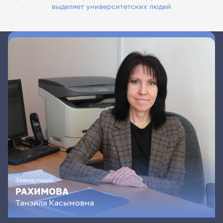
выделяет университетских людей
Заведующий
РАХИМОВА
Танзиля
Касымовна