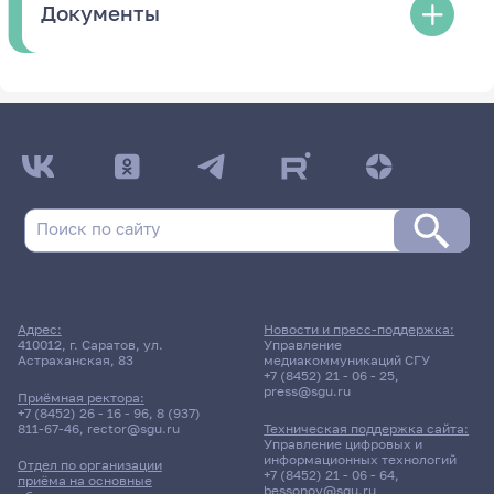
Документы
Адрес:
Новости и пресс-поддержка:
410012, г. Саратов, ул.
Управление
Астраханская, 83
медиакоммуникаций СГУ
+7 (8452) 21 - 06 - 25
,
press@sgu.ru
Приёмная ректора:
+7 (8452) 26 - 16 - 96
,
8 (937)
811-67-46
,
rector@sgu.ru
Техническая поддержка сайта:
Управление цифровых и
информационных технологий
Отдел по организации
+7 (8452) 21 - 06 - 64
,
приёма на основные
bessonov@sgu.ru