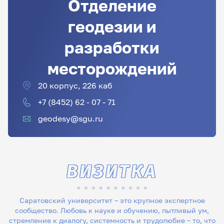
Отделение
геодезии и
разработки
месторождений
20 корпус, 226 каб
+7 (8452) 62 - 07 - 71
geodesy@sgu.ru
ВИЗИТКА
Саратовский университет – это крупное экспертное
сообщество. Любовь к науке и обучению, пытливый ум,
стремление к диалогу, системность и трудолюбие – то, что