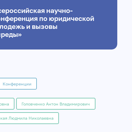
сероссийская научно-
онференция по юридической
лодежь и вызовы
среды»
Конференции
овна
Головченко Антон Владимирович
ская Людмила Николаевна