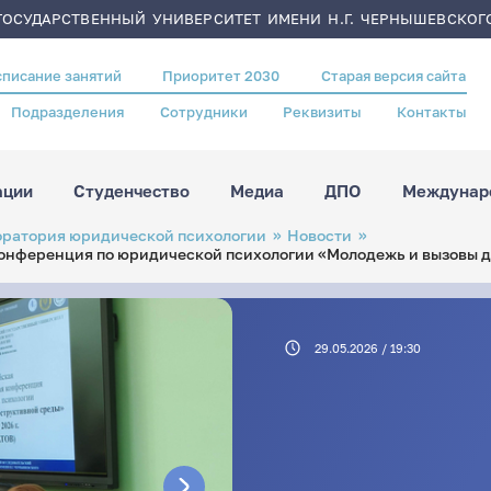
ОСУДАРСТВЕННЫЙ УНИВЕРСИТЕТ ИМЕНИ Н.Г. ЧЕРНЫШЕВСКОГ
списание занятий
Приоритет 2030
Старая версия сайта
Подразделения
Сотрудники
Реквизиты
Контакты
ации
Студенчество
Медиа
ДПО
Междунаро
оратория юридической психологии
Новости
конференция по юридической психологии «Молодежь и вызовы 
29.05.2026 / 19:30