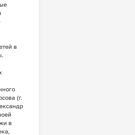
ные
и
о
етей в
ы.
х
нного
ова (г.
лександр
воей
жи в
ека,