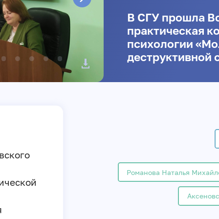
В СГУ прошла В
практическая к
психологии «Мо
деструктивной 
вского
Романова Наталья Михайл
ической
Аксенов
я