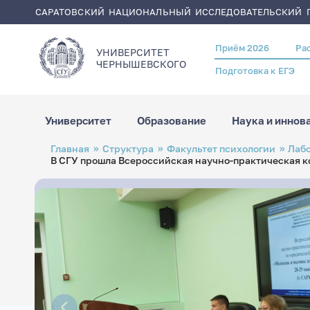
САРАТОВСКИЙ НАЦИОНАЛЬНЫЙ ИССЛЕДОВАТЕЛЬСКИЙ Г
Приём 2026
Ра
Header
УНИВЕРСИТЕТ
menu
ЧЕРНЫШЕВСКОГO
Подготовка к ЕГЭ
Университет
Образование
Наука и иннов
Перейти
Строка
Главная
Структура
Факультет психологии
Лаб
к
навигации
В СГУ прошла Всероссийская научно-практическая 
основному
содержанию