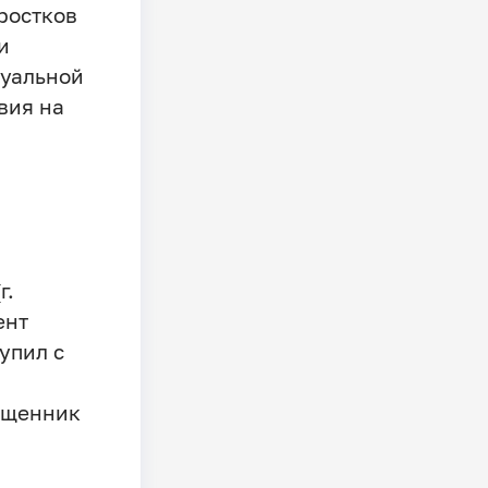
ростков
и
туальной
вия на
г.
ент
упил с
ященник