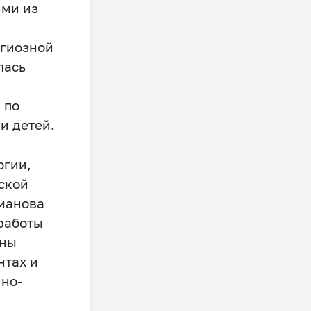
ими из
игиозной
лась
 по
и детей.
огии,
ской
оманова
работы
ены
нтах и
чно-