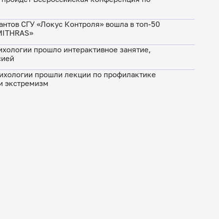
антов СГУ «Локус Контроля» вошла в топ-50
MITHRAS»
ихологии прошло интерактивное занятие,
сией
сихологии прошли лекции по профилактике
и экстремизм