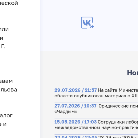
ческой
или
 и
Г.
Но
авам
ильева
29.07.2026 / 21:57
На сайте Министе
области опубликован материал о XI
27.07.2026 / 10:37
Юридические пси
«Чардым»
алог
15.05.2026 / 17:03
Сотрудники лабо
е и
межведомственном научно-практиче
22.04.2026 / 12:05
28-29 мая 2026 