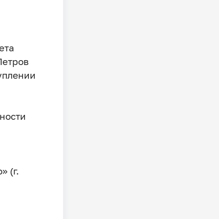
ета
 Петров
уплении
ности
 (г.