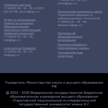
press@sgu.ru
Приёмная ректора:
+7 (8452) 26 - 16 - 96
,
8 (937)
811-67-46
,
rector@sgu.ru
Техническая поддержка сайта:
Управление цифровых и
информационных технологий
Отдел по организации
+7 (8452) 21 - 06 - 64
,
приёма на основные
bessonov@sgu.ru
образовательные
программы (Центральная
приёмная комиссия):
Сведения об
+7 (8452) 51 - 92 - 26
,
образовательной
cpk@sgu.ru
организации
Политика обработки
персональных данных
International Students:
+7 (8452) 50 - 87 - 07
,
Противодействие
ied@sgu.ru
коррупции
Учредитель:
Министерство науки и высшего образования
РФ
@ 2002 - 2026 Федеральное государственное бюджетное
образовательное учреждение высшего образования
«Саратовский национальный исследовательский
государственный университет имени Н.Г.
Чернышевского»