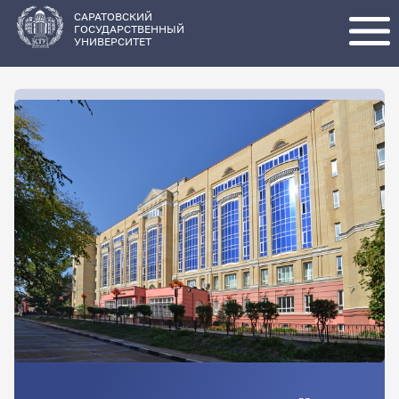
Перейти
к
основному
САРАТОВСКИЙ
содержанию
ГОСУДАРСТВЕННЫЙ
УНИВЕРСИТЕТ