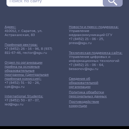
Адрес:
Новости и пресс-поддержка:
410012, г. Саратов, ул.
Управление
Астраханская, 83
медиакоммуникаций СГУ
+7 (8452) 21 - 06 - 25
,
press@sgu.ru
Приёмная ректора:
+7 (8452) 26 - 16 - 96
,
8 (937)
811-67-46
,
rector@sgu.ru
Техническая поддержка сайта:
Управление цифровых и
информационных технологий
Отдел по организации
+7 (8452) 21 - 06 - 64
,
приёма на основные
bessonov@sgu.ru
образовательные
программы (Центральная
приёмная комиссия):
Сведения об
+7 (8452) 51 - 92 - 26
,
образовательной
cpk@sgu.ru
организации
Политика обработки
персональных данных
International Students:
+7 (8452) 50 - 87 - 07
,
Противодействие
ied@sgu.ru
коррупции