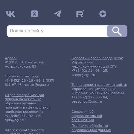
Адрес:
Новости и пресс-поддержка:
410012, г. Саратов, ул.
Управление
Астраханская, 83
медиакоммуникаций СГУ
+7 (8452) 21 - 06 - 25
,
press@sgu.ru
Приёмная ректора:
+7 (8452) 26 - 16 - 96
,
8 (937)
811-67-46
,
rector@sgu.ru
Техническая поддержка сайта:
Управление цифровых и
информационных технологий
Отдел по организации
+7 (8452) 21 - 06 - 64
,
приёма на основные
bessonov@sgu.ru
образовательные
программы (Центральная
приёмная комиссия):
Сведения об
+7 (8452) 51 - 92 - 26
,
образовательной
cpk@sgu.ru
организации
Политика обработки
персональных данных
International Students: