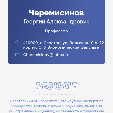
Черемисинов
Георгий
Александрович
Профессор
410000, г. Саратов, ул. Вольская 10 А, 12
корпус СГУ Экономический факультет
Cheremisinov@inbox.ru
РЕЗЮМЕ
Саратовский университет – это крупное экспертное
сообщество. Любовь к науке и обучению, пытливый
ум, стремление к диалогу, системность и трудолюбие