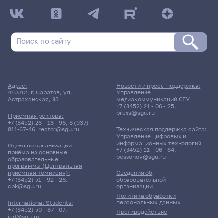
Адрес:
Новости и пресс-поддержка:
410012, г. Саратов, ул.
Управление
Астраханская, 83
медиакоммуникаций СГУ
+7 (8452) 21 - 06 - 25
,
press@sgu.ru
Приёмная ректора:
+7 (8452) 26 - 16 - 96
,
8 (937)
811-67-46
,
rector@sgu.ru
Техническая поддержка сайта:
Управление цифровых и
информационных технологий
Отдел по организации
+7 (8452) 21 - 06 - 64
,
приёма на основные
bessonov@sgu.ru
образовательные
программы (Центральная
приёмная комиссия):
Сведения об
+7 (8452) 51 - 92 - 26
,
образовательной
cpk@sgu.ru
организации
Политика обработки
персональных данных
International Students:
+7 (8452) 50 - 87 - 07
,
Противодействие
ied@sgu.ru