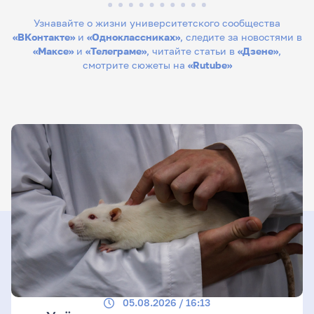
Узнавайте о жизни университетского сообщества
«ВКонтакте»
и
«Одноклассниках»
, следите за новостями в
«Максе»
и
«Телеграме»
, читайте статьи в
«Дзене»
,
смотрите сюжеты на
«Rutube»
05.08.2026 / 16:13