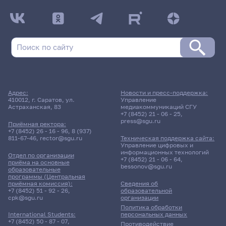
Адрес:
Новости и пресс-поддержка:
410012, г. Саратов, ул.
Управление
Астраханская, 83
медиакоммуникаций СГУ
+7 (8452) 21 - 06 - 25
,
press@sgu.ru
Приёмная ректора:
+7 (8452) 26 - 16 - 96
,
8 (937)
811-67-46
,
rector@sgu.ru
Техническая поддержка сайта:
Управление цифровых и
информационных технологий
Отдел по организации
+7 (8452) 21 - 06 - 64
,
приёма на основные
bessonov@sgu.ru
образовательные
программы (Центральная
приёмная комиссия):
Сведения об
+7 (8452) 51 - 92 - 26
,
образовательной
cpk@sgu.ru
организации
Политика обработки
персональных данных
International Students:
+7 (8452) 50 - 87 - 07
,
Противодействие