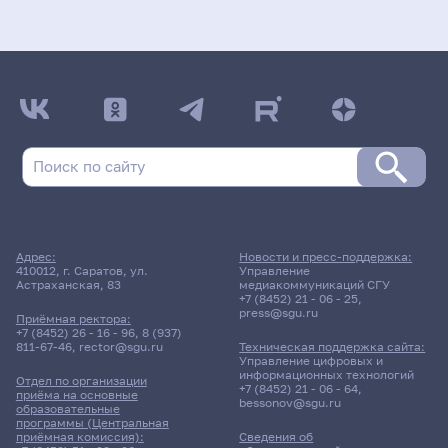
Адрес:
Новости и пресс-поддержка:
410012, г. Саратов, ул.
Управление
Астраханская, 83
медиакоммуникаций СГУ
+7 (8452) 21 - 06 - 25
,
press@sgu.ru
Приёмная ректора:
+7 (8452) 26 - 16 - 96
,
8 (937)
811-67-46
,
rector@sgu.ru
Техническая поддержка сайта:
Управление цифровых и
информационных технологий
Отдел по организации
+7 (8452) 21 - 06 - 64
,
приёма на основные
bessonov@sgu.ru
образовательные
программы (Центральная
приёмная комиссия):
Сведения об