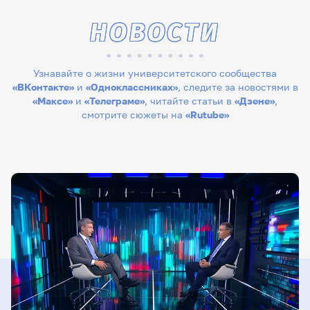
НОВОСТИ
Узнавайте о жизни университетского сообщества
«ВКонтакте»
и
«Одноклассниках»
, следите за новостями в
«Максе»
и
«Телеграме»
, читайте статьи в
«Дзене»
,
смотрите сюжеты на
«Rutube»