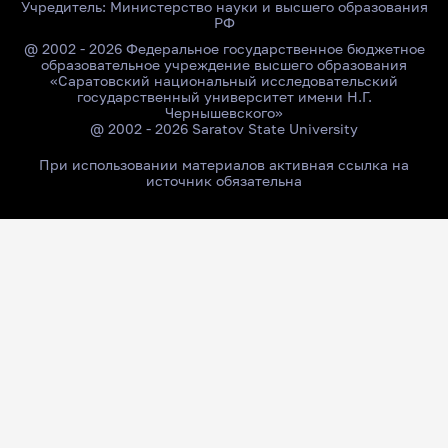
Учредитель:
Министерство науки и высшего образования
РФ
@ 2002 - 2026 Федеральное государственное бюджетное
образовательное учреждение высшего образования
«Саратовский национальный исследовательский
государственный университет имени Н.Г.
Чернышевского»
@ 2002 - 2026 Saratov State University
При использовании материалов активная ссылка на
источник обязательна