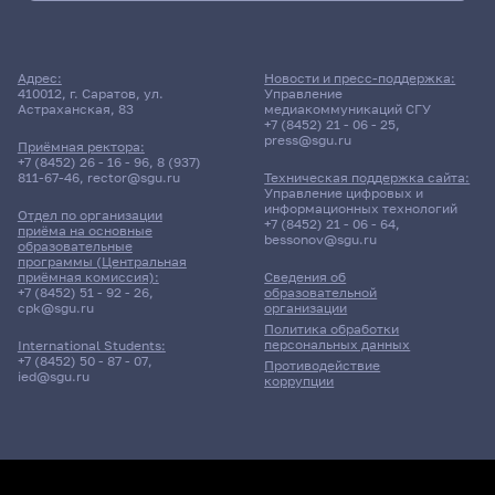
Адрес:
Новости и пресс-поддержка:
410012, г. Саратов, ул.
Управление
Астраханская, 83
медиакоммуникаций СГУ
+7 (8452) 21 - 06 - 25
,
press@sgu.ru
Приёмная ректора:
+7 (8452) 26 - 16 - 96
,
8 (937)
811-67-46
,
rector@sgu.ru
Техническая поддержка сайта:
Управление цифровых и
информационных технологий
Отдел по организации
+7 (8452) 21 - 06 - 64
,
приёма на основные
bessonov@sgu.ru
образовательные
программы (Центральная
приёмная комиссия):
Сведения об
+7 (8452) 51 - 92 - 26
,
образовательной
cpk@sgu.ru
организации
Политика обработки
персональных данных
International Students:
+7 (8452) 50 - 87 - 07
,
Противодействие
ied@sgu.ru
коррупции