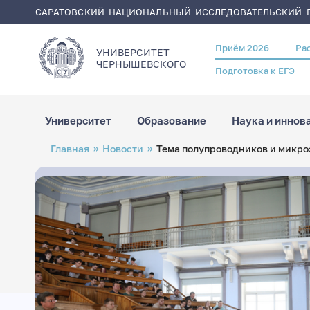
САРАТОВСКИЙ НАЦИОНАЛЬНЫЙ ИССЛЕДОВАТЕЛЬСКИЙ Г
Приём 2026
Ра
Header
УНИВЕРСИТЕТ
menu
ЧЕРНЫШЕВСКОГO
Подготовка к ЕГЭ
Университет
Образование
Наука и иннов
Перейти
Строка
Главная
Новости
Тема полупроводников и микро
к
навигации
основному
содержанию