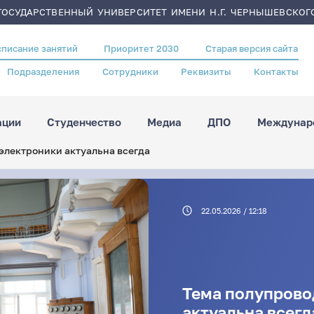
ОСУДАРСТВЕННЫЙ УНИВЕРСИТЕТ ИМЕНИ Н.Г. ЧЕРНЫШЕВСКОГ
списание занятий
Приоритет 2030
Старая версия сайта
Подразделения
Сотрудники
Реквизиты
Контакты
ации
Студенчество
Медиа
ДПО
Междунаро
электроники актуальна всегда
22.05.2026 / 12:18
Тема полупрово
актуальна всегд