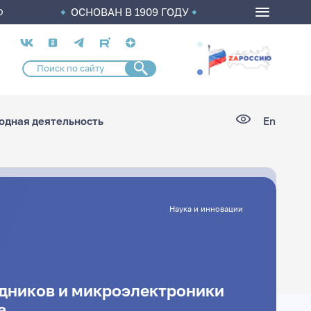
ОСНОВАН В 1909 ГОДУ
О
Социальные
сети
дная деятельность
En
Наука и инновации
дников и микроэлектроники
а