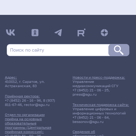
Адрес:
Новости и пресс-поддержка:
410012, г. Саратов, ул.
Управление
Астраханская, 83
медиакоммуникаций СГУ
+7 (8452) 21 - 06 - 25
,
press@sgu.ru
Приёмная ректора:
+7 (8452) 26 - 16 - 96
,
8 (937)
811-67-46
,
rector@sgu.ru
Техническая поддержка сайта:
Управление цифровых и
информационных технологий
Отдел по организации
+7 (8452) 21 - 06 - 64
,
приёма на основные
bessonov@sgu.ru
образовательные
программы (Центральная
приёмная комиссия):
Сведения об
+7 (8452) 51 - 92 - 26
,
образовательной