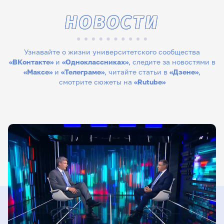
НОВОСТИ
Узнавайте о жизни университетского сообщества
«ВКонтакте»
и
«Одноклассниках»
, следите за новостями в
«Максе»
и
«Телеграме»
, читайте статьи в
«Дзене»
,
смотрите сюжеты на
«Rutube»