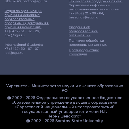
811-67-46
,
rector@sgu.ru
Техническая поддержка сайта:
Управление цифровых и
информационных технологий
Отдел по организации
+7 (8452) 21 - 06 - 64
,
приёма на основные
bessonov@sgu.ru
образовательные
программы (Центральная
приёмная комиссия):
Сведения об
+7 (8452) 51 - 92 - 26
,
образовательной
cpk@sgu.ru
организации
Политика обработки
персональных данных
International Students:
+7 (8452) 50 - 87 - 07
,
Противодействие
ied@sgu.ru
коррупции
Учредитель:
Министерство науки и высшего образования
РФ
@ 2002 - 2026 Федеральное государственное бюджетное
образовательное учреждение высшего образования
«Саратовский национальный исследовательский
государственный университет имени Н.Г.
Чернышевского»
@ 2002 - 2026 Saratov State University