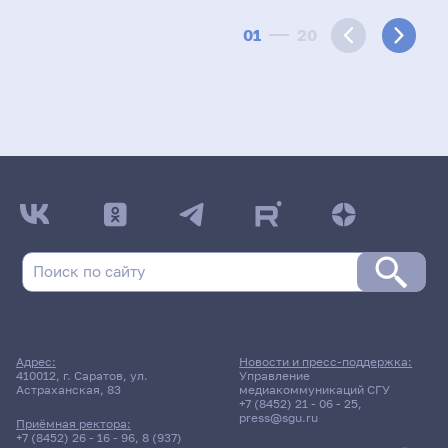
01
20
Адрес:
Новости и пресс-поддержка:
410012, г. Саратов, ул.
Управление
Астраханская, 83
медиакоммуникаций СГУ
+7 (8452) 21 - 06 - 25
,
press@sgu.ru
Приёмная ректора:
+7 (8452) 26 - 16 - 96
,
8 (937)