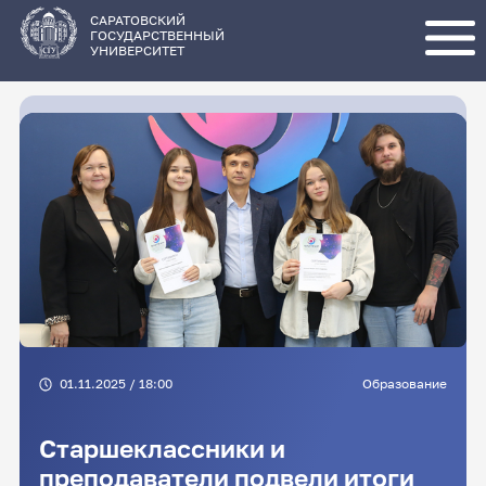
Перейти
к
основному
САРАТОВСКИЙ
содержанию
ГОСУДАРСТВЕННЫЙ
УНИВЕРСИТЕТ
01.11.2025 / 18:00
Образование
Старшеклассники и
преподаватели подвели итоги