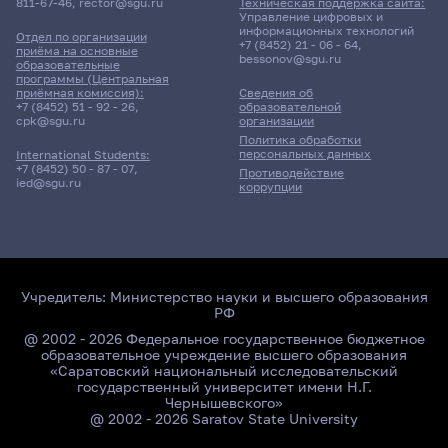
811-67-46
,
rector@sgu.ru
Техническая поддержка сайта:
Управление цифровых и
информационных технологий
Отдел по организации
+7 (8452) 21 - 06 - 64
,
приёма на основные
bessonov@sgu.ru
образовательные
программы (Центральная
приёмная комиссия):
Сведения об
+7 (8452) 51 - 92 - 26
,
образовательной
cpk@sgu.ru
организации
Политика обработки
персональных данных
International Students:
+7 (8452) 50 - 87 - 07
,
Противодействие
ied@sgu.ru
коррупции
Учредитель:
Министерство науки и высшего образования
РФ
@ 2002 - 2026 Федеральное государственное бюджетное
образовательное учреждение высшего образования
«Саратовский национальный исследовательский
государственный университет имени Н.Г.
Чернышевского»
@ 2002 - 2026 Saratov State University