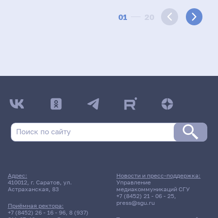
01
20
Адрес:
Новости и пресс-поддержка:
410012, г. Саратов, ул.
Управление
Астраханская, 83
медиакоммуникаций СГУ
+7 (8452) 21 - 06 - 25
,
press@sgu.ru
Приёмная ректора:
+7 (8452) 26 - 16 - 96
,
8 (937)