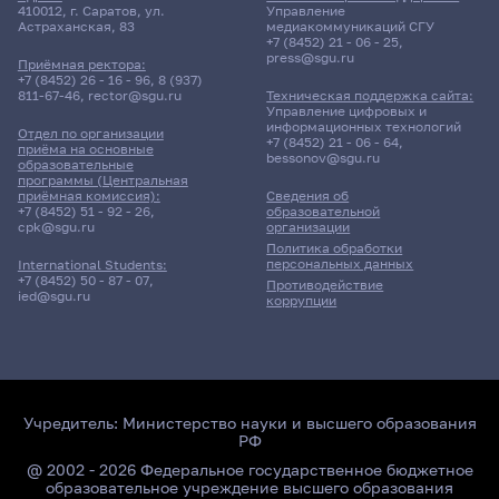
410012, г. Саратов, ул.
Управление
Астраханская, 83
медиакоммуникаций СГУ
+7 (8452) 21 - 06 - 25
,
press@sgu.ru
Приёмная ректора:
+7 (8452) 26 - 16 - 96
,
8 (937)
811-67-46
,
rector@sgu.ru
Техническая поддержка сайта:
Управление цифровых и
информационных технологий
Отдел по организации
+7 (8452) 21 - 06 - 64
,
приёма на основные
bessonov@sgu.ru
образовательные
программы (Центральная
приёмная комиссия):
Сведения об
+7 (8452) 51 - 92 - 26
,
образовательной
cpk@sgu.ru
организации
Политика обработки
персональных данных
International Students:
+7 (8452) 50 - 87 - 07
,
Противодействие
ied@sgu.ru
коррупции
Учредитель:
Министерство науки и высшего образования
РФ
@ 2002 - 2026 Федеральное государственное бюджетное
образовательное учреждение высшего образования