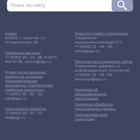
Адрес:
Новости и пресс-поддержка:
410012, г. Саратов, ул.
Управление
Астраханская, 83
медиакоммуникаций СГУ
+7 (8452) 21 - 06 - 25
,
press@sgu.ru
Приёмная ректора:
+7 (8452) 26 - 16 - 96
,
8 (937)
811-67-46
,
rector@sgu.ru
Техническая поддержка сайта:
Управление цифровых и
информационных технологий
Отдел по организации
+7 (8452) 21 - 06 - 64
,
приёма на основные
bessonov@sgu.ru
образовательные
программы (Центральная
приёмная комиссия):
Сведения об
+7 (8452) 51 - 92 - 26
,
образовательной
cpk@sgu.ru
организации
Политика обработки
персональных данных
International Students:
+7 (8452) 50 - 87 - 07
,
Противодействие
ied@sgu.ru
коррупции