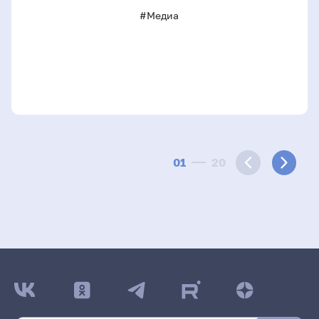
#Медиа
01
20