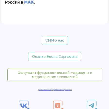
России в
MAX
.
СМИ о нас
Оленко Елена Сергеевна
Факультет фундаментальной медицины и
медицинских технологий
#УчёныеКомментируют
#МинобрнаукиРоссии