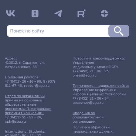
Адрес:
Новости и пресс-поддержка:
410012, г. Саратов, ул.
Управление
Астраханская, 83
медиакоммуникаций СГУ
+7 (8452) 21 - 06 - 25
,
press@sgu.ru
Приёмная ректора:
+7 (8452) 26 - 16 - 96
,
8 (937)
811-67-46
,
rector@sgu.ru
Техническая поддержка сайта:
Управление цифровых и
информационных технологий
Отдел по организации
+7 (8452) 21 - 06 - 64
,
приёма на основные
bessonov@sgu.ru
образовательные
программы (Центральная
приёмная комиссия):
Сведения об
+7 (8452) 51 - 92 - 26
,
образовательной
cpk@sgu.ru
организации
Политика обработки
персональных данных
International Students:
+7 (8452) 50 - 87 - 07
,