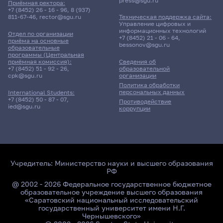
press@sgu.ru
Приёмная ректора:
+7 (8452) 26 - 16 - 96
,
8 (937)
811-67-46
,
rector@sgu.ru
Техническая поддержка сайта:
Управление цифровых и
информационных технологий
Отдел по организации
+7 (8452) 21 - 06 - 64
,
приёма на основные
bessonov@sgu.ru
образовательные
программы (Центральная
приёмная комиссия):
Сведения об
+7 (8452) 51 - 92 - 26
,
образовательной
cpk@sgu.ru
организации
Политика обработки
персональных данных
International Students:
+7 (8452) 50 - 87 - 07
,
Противодействие
ied@sgu.ru
коррупции
Учредитель:
Министерство науки и высшего образования
РФ
@ 2002 - 2026 Федеральное государственное бюджетное
образовательное учреждение высшего образования
«Саратовский национальный исследовательский
государственный университет имени Н.Г.
Чернышевского»