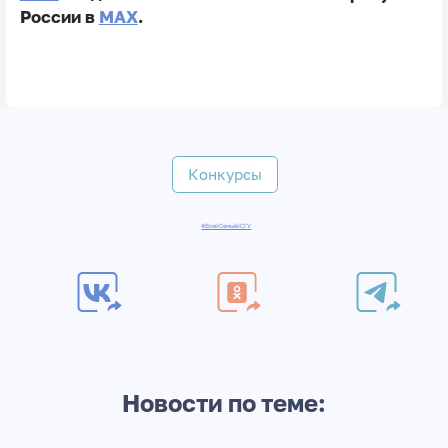
России в
MAX
.
Конкурсы
#ВсейСемьёйСГУ
Новости по теме: