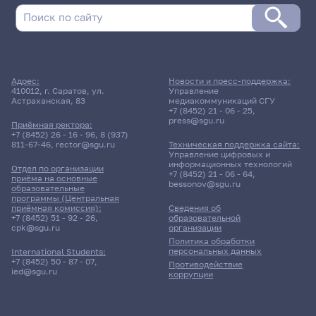
Адрес:
Новости и пресс-поддержка:
410012, г. Саратов, ул.
Управление
Астраханская, 83
медиакоммуникаций СГУ
+7 (8452) 21 - 06 - 25
,
press@sgu.ru
Приёмная ректора:
+7 (8452) 26 - 16 - 96
,
8 (937)
811-67-46
,
rector@sgu.ru
Техническая поддержка сайта:
Управление цифровых и
информационных технологий
Отдел по организации
+7 (8452) 21 - 06 - 64
,
приёма на основные
bessonov@sgu.ru
образовательные
программы (Центральная
приёмная комиссия):
Сведения об
+7 (8452) 51 - 92 - 26
,
образовательной
cpk@sgu.ru
организации
Политика обработки
персональных данных
International Students:
+7 (8452) 50 - 87 - 07
,
Противодействие
ied@sgu.ru
коррупции