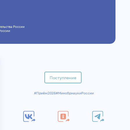
вительства России
а России
Поступление
#Приём2026
#МинобрнаукиРоссии