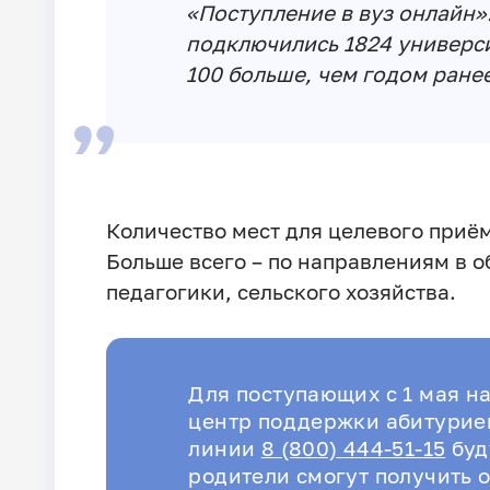
«Поступление в вуз онлайн».
подключились 1824 универси
100 больше, чем годом ранее
Количество мест для целевого приё
Больше всего – по направлениям в 
педагогики, сельского хозяйства.
Для поступающих с 1 мая н
центр поддержки абитуриен
линии
8 (800) 444-51-15
буд
родители смогут получить о