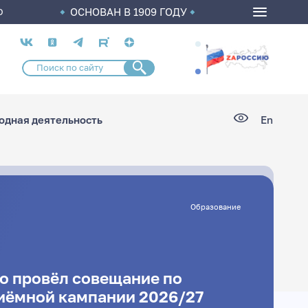
ОСНОВАН В 1909 ГОДУ
О
Социальные
сети
дная деятельность
En
Образование
о провёл совещание по
риёмной кампании 2026/27