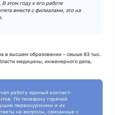
 В этом году к его работе
тета вместе с филиалами, это на
.
ма в высшем образовании – свыше 83 тыс.
области медицины, инженерного дела,
ачал работу единый контакт-
тов. По телефону горячей
ущие первокурсники и их
тветы на вопросы, связанные с