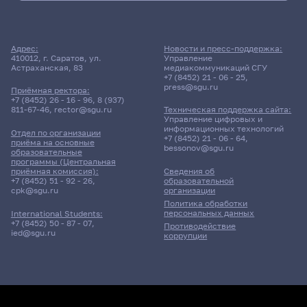
Адрес:
Новости и пресс-поддержка:
410012, г. Саратов, ул.
Управление
Астраханская, 83
медиакоммуникаций СГУ
+7 (8452) 21 - 06 - 25
,
press@sgu.ru
Приёмная ректора:
+7 (8452) 26 - 16 - 96
,
8 (937)
811-67-46
,
rector@sgu.ru
Техническая поддержка сайта:
Управление цифровых и
информационных технологий
Отдел по организации
+7 (8452) 21 - 06 - 64
,
приёма на основные
bessonov@sgu.ru
образовательные
программы (Центральная
приёмная комиссия):
Сведения об
+7 (8452) 51 - 92 - 26
,
образовательной
cpk@sgu.ru
организации
Политика обработки
персональных данных
International Students:
+7 (8452) 50 - 87 - 07
,
Противодействие
ied@sgu.ru
коррупции