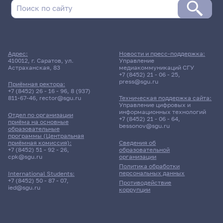
Адрес:
Новости и пресс-поддержка:
410012, г. Саратов, ул.
Управление
Астраханская, 83
медиакоммуникаций СГУ
+7 (8452) 21 - 06 - 25
,
press@sgu.ru
Приёмная ректора:
+7 (8452) 26 - 16 - 96
,
8 (937)
811-67-46
,
rector@sgu.ru
Техническая поддержка сайта:
Управление цифровых и
информационных технологий
Отдел по организации
+7 (8452) 21 - 06 - 64
,
приёма на основные
bessonov@sgu.ru
образовательные
программы (Центральная
приёмная комиссия):
Сведения об
+7 (8452) 51 - 92 - 26
,
образовательной
cpk@sgu.ru
организации
Политика обработки
персональных данных
International Students:
+7 (8452) 50 - 87 - 07
,
Противодействие
ied@sgu.ru
коррупции