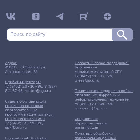
Адрес:
Новости и пресс-поддержка:
410012, г. Саратов, ул.
Управление
Астраханская, 83
медиакоммуникаций СГУ
+7 (8452) 21 - 06 - 25
,
press@sgu.ru
Приёмная ректора:
+7 (8452) 26 - 16 - 96
,
8 (937)
811-67-46
,
rector@sgu.ru
Техническая поддержка сайта:
Управление цифровых и
информационных технологий
Отдел по организации
+7 (8452) 21 - 06 - 64
,
приёма на основные
bessonov@sgu.ru
образовательные
программы (Центральная
приёмная комиссия):
Сведения об
+7 (8452) 51 - 92 - 26
,
образовательной
cpk@sgu.ru
организации
Политика обработки
персональных данных
International Students: