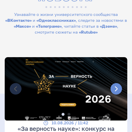
Узнавайте о жизни университетского сообщества
«ВКонтакте»
и
«Одноклассниках»
, следите за новостями в
«Максе»
и
«Телеграме»
, читайте статьи в
«Дзене»
,
смотрите сюжеты на
«Rutube»
10.08.2026 / 11:42
«За верность науке»: конкурс на