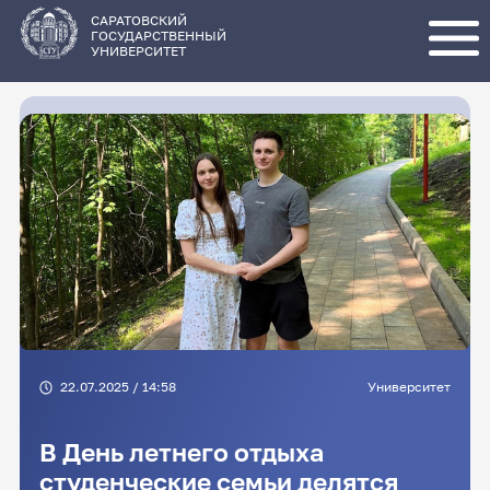
Перейти
к
основному
САРАТОВСКИЙ
содержанию
ГОСУДАРСТВЕННЫЙ
УНИВЕРСИТЕТ
22.07.2025 / 14:58
Университет
В День летнего отдыха
студенческие семьи делятся