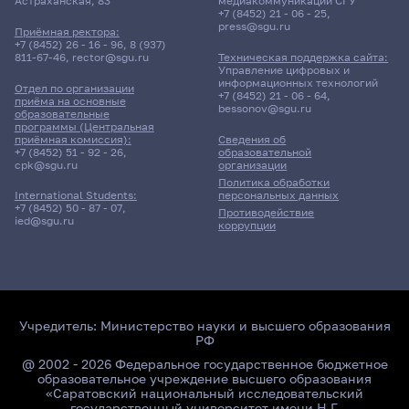
Астраханская, 83
медиакоммуникаций СГУ
+7 (8452) 21 - 06 - 25
,
press@sgu.ru
Приёмная ректора:
+7 (8452) 26 - 16 - 96
,
8 (937)
811-67-46
,
rector@sgu.ru
Техническая поддержка сайта:
Управление цифровых и
информационных технологий
Отдел по организации
+7 (8452) 21 - 06 - 64
,
приёма на основные
bessonov@sgu.ru
образовательные
программы (Центральная
приёмная комиссия):
Сведения об
+7 (8452) 51 - 92 - 26
,
образовательной
cpk@sgu.ru
организации
Политика обработки
персональных данных
International Students:
+7 (8452) 50 - 87 - 07
,
Противодействие
ied@sgu.ru
коррупции
Учредитель:
Министерство науки и высшего образования
РФ
@ 2002 - 2026 Федеральное государственное бюджетное
образовательное учреждение высшего образования
«Саратовский национальный исследовательский
государственный университет имени Н.Г.