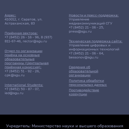
Адрес:
Новости и пресс-поддержка:
410012, г. Саратов, ул.
Управление
Астраханская, 83
медиакоммуникаций СГУ
+7 (8452) 21 - 06 - 25
,
press@sgu.ru
Приёмная ректора:
+7 (8452) 26 - 16 - 96
,
8 (937)
811-67-46
,
rector@sgu.ru
Техническая поддержка сайта:
Управление цифровых и
информационных технологий
Отдел по организации
+7 (8452) 21 - 06 - 64
,
приёма на основные
bessonov@sgu.ru
образовательные
программы (Центральная
приёмная комиссия):
Сведения об
+7 (8452) 51 - 92 - 26
,
образовательной
cpk@sgu.ru
организации
Политика обработки
персональных данных
International Students:
+7 (8452) 50 - 87 - 07
,
Противодействие
ied@sgu.ru
коррупции
Учредитель:
Министерство науки и высшего образования