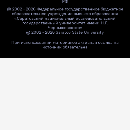
РФ
@ 2002 - 2026 Федеральное государственное бюджетное
образовательное учреждение высшего образования
«Саратовский национальный исследовательский
государственный университет имени Н.Г.
Чернышевского»
@ 2002 - 2026 Saratov State University
При использовании материалов активная ссылка на
источник обязательна