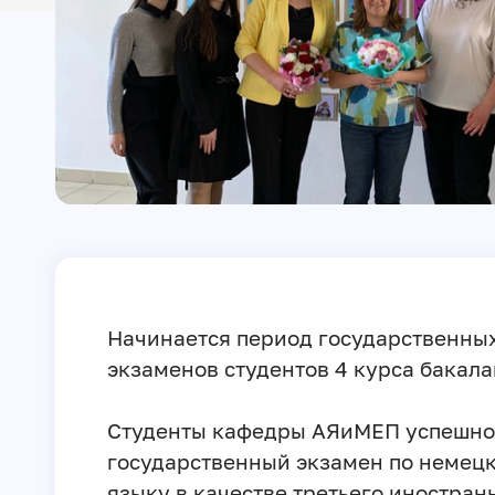
Начинается период государственны
экзаменов студентов 4 курса бакала
Студенты кафедры АЯиМЕП успешно
государственный экзамен по немец
языку в качестве третьего иностран