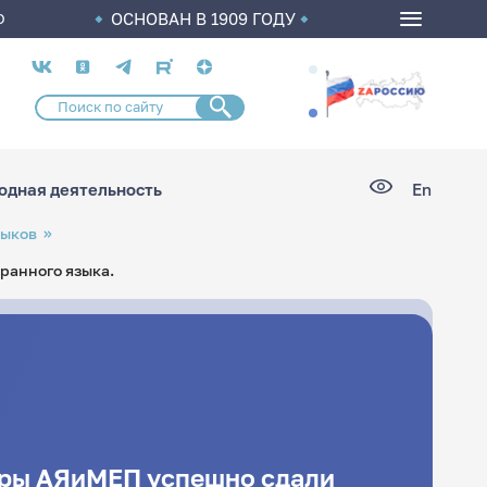
ОСНОВАН В 1909 ГОДУ
О
Социальные
сети
дная деятельность
En
зыков
ранного языка.
ры АЯиМЕП успешно сдали