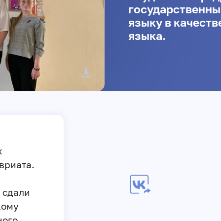
государственны
языку в качеств
языка.
х
вриата.
 сдали
кому
ного