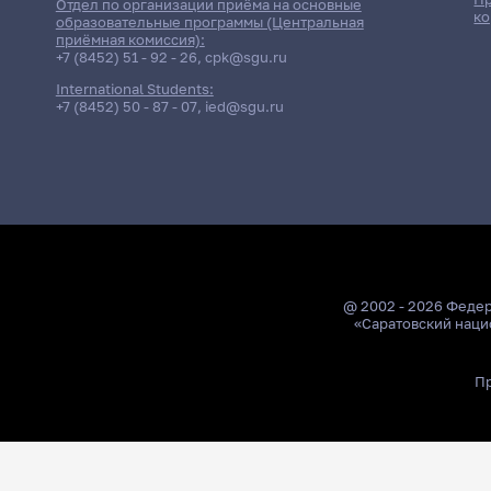
Отдел по организации приёма на основные
ко
образовательные программы (Центральная
приёмная комиссия):
+7 (8452) 51 - 92 - 26
,
cpk@sgu.ru
International Students:
+7 (8452) 50 - 87 - 07
,
ied@sgu.ru
@ 2002 - 2026 Феде
«Саратовский наци
Пр