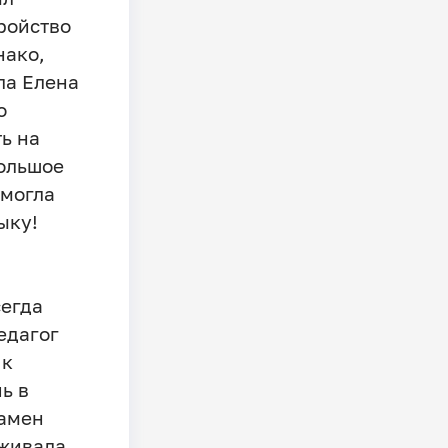
тройство
нако,
ла Елена
о
ть на
большое
смогла
ыку!
сегда
едагог
 к
ь в
замен
живала.