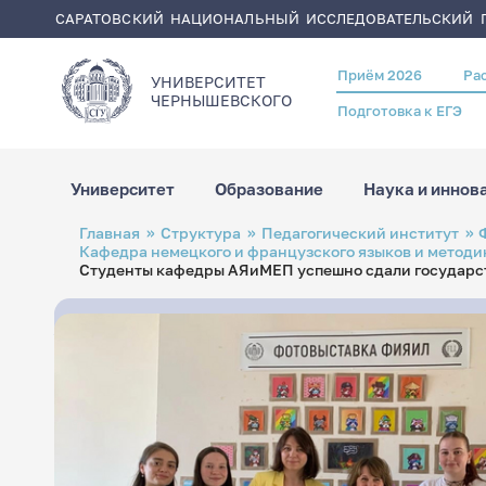
САРАТОВСКИЙ НАЦИОНАЛЬНЫЙ ИССЛЕДОВАТЕЛЬСКИЙ Г
Приём 2026
Ра
Header
УНИВЕРСИТЕТ
menu
ЧЕРНЫШЕВСКОГO
Подготовка к ЕГЭ
Университет
Образование
Наука и иннов
Перейти
Строка
Главная
Структура
Педагогический институт
к
навигации
Кафедра немецкого и французского языков и методи
основному
содержанию
Студенты кафедры АЯиМЕП успешно сдали государств