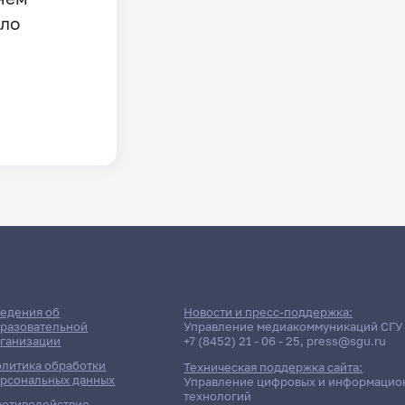
шло
едения об
Новости и пресс-поддержка:
разовательной
Управление медиакоммуникаций СГУ
ганизации
+7 (8452) 21 - 06 - 25
,
press@sgu.ru
литика обработки
Техническая поддержка сайта:
рсональных данных
Управление цифровых и информацио
технологий
отиводействие