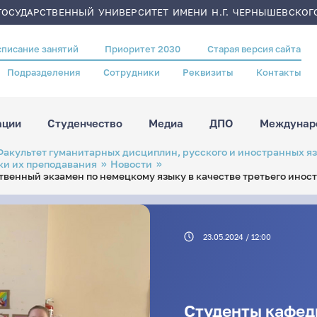
ОСУДАРСТВЕННЫЙ УНИВЕРСИТЕТ ИМЕНИ Н.Г. ЧЕРНЫШЕВСКОГ
списание занятий
Приоритет 2030
Старая версия сайта
Подразделения
Сотрудники
Реквизиты
Контакты
ации
Студенчество
Медиа
ДПО
Междунаро
Факультет гуманитарных дисциплин, русского и иностранных я
ки их преподавания
Новости
енный экзамен по немецкому языку в качестве третьего иност
23.05.2024 / 12:00
Студенты кафед