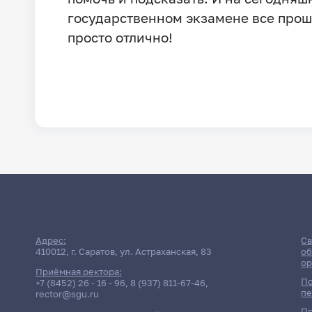
государственном экзамене все про
просто отлично!
Адрес:
Св
410012, г. Саратов, ул. Астраханская, 83
об
ор
Приёмная ректора:
По
+7 (8452) 26 - 16 - 96
,
8 (937) 811-67-46
,
пе
rector@sgu.ru
Пр