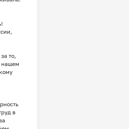
!
сии,
за то,
а нашем
цкому
арность
труд в
ва
нем