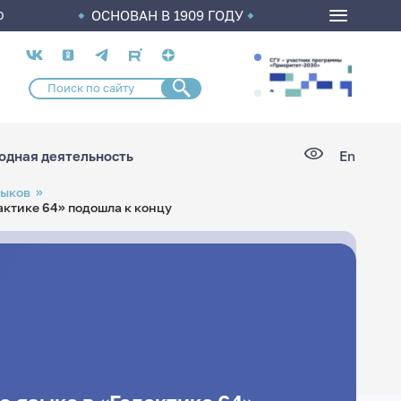
ОСНОВАН В 1909 ГОДУ
О
Социальные
сети
дная деятельность
En
зыков
актике 64» подошла к концу