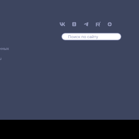
нных
u