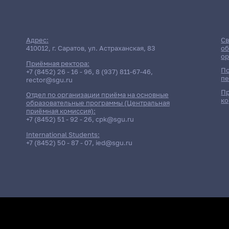
Адрес:
Св
410012, г. Саратов, ул. Астраханская, 83
об
ор
Приёмная ректора:
По
+7 (8452) 26 - 16 - 96
,
8 (937) 811-67-46
,
пе
rector@sgu.ru
Пр
Отдел по организации приёма на основные
ко
образовательные программы (Центральная
приёмная комиссия):
+7 (8452) 51 - 92 - 26
,
cpk@sgu.ru
International Students:
+7 (8452) 50 - 87 - 07
,
ied@sgu.ru