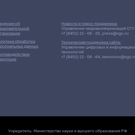
едения об
Новости и пресс-поддержка:
разовательной
Управление медиакоммуникаций СГУ
ганизации
+7 (8452) 21 - 06 - 25
,
press@sgu.ru
литика обработки
Техническая поддержка сайта:
рсональных данных
Управление цифровых и информацио
технологий
отиводействие
+7 (8452) 21 - 06 - 64
,
bessonov@sgu.r
ррупции
Учредитель:
Министерство науки и высшего образования РФ