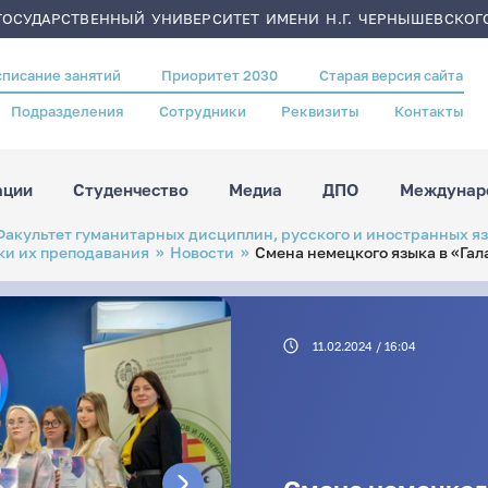
ОСУДАРСТВЕННЫЙ УНИВЕРСИТЕТ ИМЕНИ Н.Г. ЧЕРНЫШЕВСКОГ
списание занятий
Приоритет 2030
Старая версия сайта
Подразделения
Сотрудники
Реквизиты
Контакты
ации
Студенчество
Медиа
ДПО
Междунаро
Факультет гуманитарных дисциплин, русского и иностранных я
ки их преподавания
Новости
Cмена немецкого языка в «Гал
11.02.2024 / 16:04