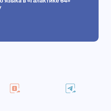
 языка в «Галактике 64»
у