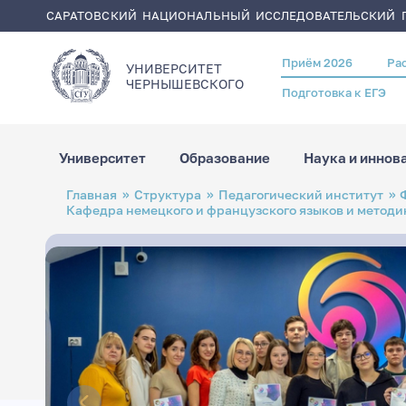
САРАТОВСКИЙ НАЦИОНАЛЬНЫЙ ИССЛЕДОВАТЕЛЬСКИЙ Г
Приём 2026
Ра
Header
УНИВЕРСИТЕТ
menu
ЧЕРНЫШЕВСКОГO
Подготовка к ЕГЭ
Университет
Образование
Наука и иннов
Перейти
Строка
Главная
Структура
Педагогический институт
к
навигации
Кафедра немецкого и французского языков и методи
основному
содержанию