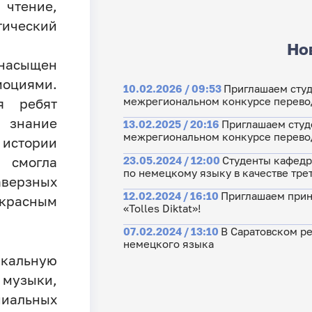
тение,
ический
Но
насыщен
моциями.
10.02.2026 / 09:53
Приглашаем студ
межрегиональном конкурсе перево
я ребят
 знание
13.02.2025 / 20:16
Приглашаем студ
межрегиональном конкурсе перево
 истории
23.05.2024 / 12:00
Студенты кафедр
 смогла
по немецкому языку в качестве тре
аверзных
12.02.2024 / 16:10
Приглашаем прин
красным
«Tolles Diktat»!
07.02.2024 / 13:10
В Саратовском ре
немецкого языка
кальную
музыки,
иальных