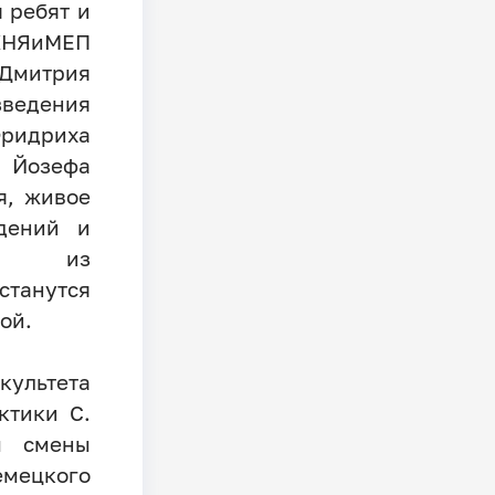
 ребят и
 КНЯиМЕП
Дмитрия
ведения
Фридриха
, Йозефа
я, живое
дений и
ты из
станутся
ой.
ультета
ктики С.
м смены
емецкого