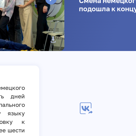
Cмена немецкого
подошла к конц
мецкого
ть дней
ального
у языку
товку к
ее шести