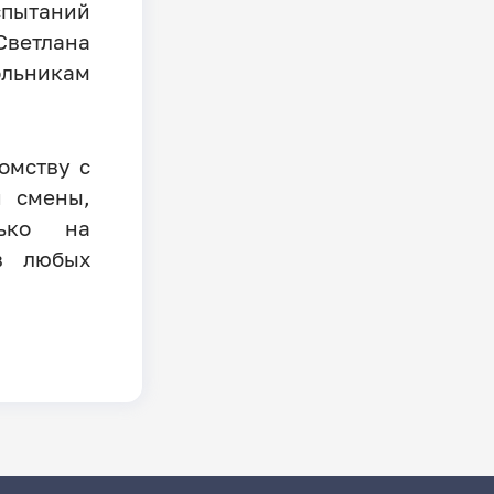
ытаний
Светлана
ьникам
омству с
и смены,
ько на
в любых